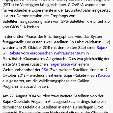
(SSTL) im Vereinigten Königreich über. GIOVE-A wurde dann
für verschiedene Experimente in der Erdumlaufbahn eingesetzt,
u. a. zur Demonstration des Empfangs von
Satellitennavigationssignalen von GPS-Satelliten, die unterhalb
von GIOVE-A kreisen.
In der dritten Phase, der Errichtungsphase, wird das System
fertiggestellt. Die ersten zwei Satelliten (In Orbit Validation IOV)
wurden am 21. Oktober 2011 mit dem ersten Start einer
Sojus-
ST-Rakete
vom
europäischen Weltraumzentrum
in
Französisch-Guayana ins All gebracht. Dies war gleichzeitig der
erste Start einer russischen
Trägerrakete
von einem
Weltraumbahnhof der
ESA
. Zwei weitere Satelliten sind am 12.
Oktober 2012 – wiederum mit einer Sojus-Rakete – von
Kourou
aus gestartet, um die Validierungsphase des Galileo-
Programms abzuschließen.
Am 22. August 2014 wurden zwei weitere Satelliten von der
Sojus-Oberstufe Fregat im All ausgesetzt, allerdings hatte ein
technischer Defekt die Satelliten in einen zu niedrigen Orbit
gebracht. Eine eingefrorene
Hydrazin
-Leitung in der Oberstufe