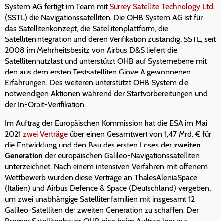
System AG fertigt im Team mit
Surrey Satellite Technology Ltd.
(SSTL) die Navigationssatelliten. Die OHB System AG ist für
das Satellitenkonzept, die Satellitenplattform, die
Satellitenintegration und deren Verifikation zuständig. SSTL, seit
2008 im Mehrheitsbesitz von Airbus D&S liefert die
Satellitennutzlast und unterstützt OHB auf Systemebene mit
den aus dem ersten Testsatelliten Giove A gewonnenen
Erfahrungen. Des weiteren unterstützt OHB System die
notwendigen Aktionen während der Startvorbereitungen und
der In-Orbit-Verifikation.
Im Auftrag der Europäischen Kommission hat die ESA im Mai
2021
zwei Verträge
über einen Gesamtwert von 1,47 Mrd. € für
die Entwicklung und den Bau des ersten Loses der
zweiten
Generation
der europäischen Galileo-Navigationssatelliten
unterzeichnet. Nach einem intensiven Verfahren mit offenem
Wettbewerb wurden diese Verträge an ThalesAleniaSpace
(Italien) und Airbus Defence & Space (Deutschland) vergeben,
um zwei unabhängige Satellitenfamilien mit insgesamt 12
Galileo-Satelliten der zweiten Generation zu schaffen. Der
Bremer Satellitenbauer OHB ging beim Auftrag leer aus.