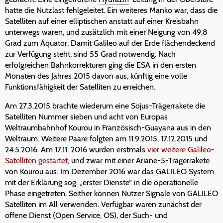
hatte die Nutzlast fehlgeleitet. Ein weiteres Manko war, dass die
Satelliten auf einer elliptischen anstatt auf einer Kreisbahn
unterwegs waren, und zusätzlich mit einer Neigung von 49,8
Grad zum Äquator. Damit Galileo auf der Erde flächendeckend
zur Verfügung steht, sind 55 Grad notwendig. Nach
erfolgreichen Bahnkorrekturen ging die ESA in den ersten
Monaten des Jahres 2015 davon aus, künftig eine volle
Funktionsfähigkeit der Satelliten zu erreichen.
Am 27.3.2015 brachte wiederum eine Sojus-Trägerrakete die
Satelliten Nummer sieben und acht von Europas
Weltraumbahnhof Kourou in Französisch-Guayana aus in den
Weltraum. Weitere Paare folgten am 11.9.2015, 17.12.2015 und
24.5.2016. Am 17.11. 2016 wurden erstmals
vier weitere Galileo-
Satelliten gestartet
, und zwar mit einer Ariane-5-Trägerrakete
von Kourou aus. Im Dezember 2016 war das GALILEO System
mit der Erklärung sog. „erster Dienste“ in die operationelle
Phase eingetreten. Seither können Nutzer Signale von GALILEO
Satelliten im All verwenden. Verfügbar waren zunächst der
offene Dienst (
Open Service
, OS), der Such- und