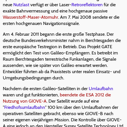
neue
Nutzlast
verfügt er über Laser-
Retroreflektoren
für die
exakte Bahnvermessung und eine hochgenaue passive
Wasserstoff-Maser-Atomuhr
. Am 7. Mai 2008 sendete er die
ersten hochgenauen Navigationssignale.
Am 4. Februar 2011 begann die erste große Testphase. Der
deutsche Bundesverkehrsminister nahm in Berchtesgaden die
erste europäische Testregion in Betrieb. Das Projekt GATE
ermöglicht den Test von Galileo-Empfängern. Es betreibt im
Raum Berchtesgaden terrestrische Funkanlagen, die Signale
aussenden, wie sie später von Galileo erwartet werden.
Entwickler führten ab da Praxistests unter realen Einsatz- und
Umgebungsbedingungen durch.
Nachdem die ersten Galileo-Satelliten in der
Umlaufbahn
waren und gut funktionierten,
beendete die ESA 2012 die
Nutzung von GIOVE-A
. Der Satellit wurde auf eine
"
Friedhofsumlaufbahn
" 100 km über den Umlaufbahnen der
operativen Satelliten gebracht, ebenso wie GIOVE-B nach
seiner eigenen vierjährigen Mission. Die Kontrolle über GIOVE-
A ging jedoch an den Hersteller Surrey Satellite Technology Ltd