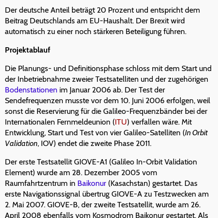
Der deutsche Anteil beträgt 20 Prozent und entspricht dem
Beitrag Deutschlands am EU-Haushalt. Der Brexit wird
automatisch zu einer noch stärkeren Beteiligung führen.
Projektablauf
Die Planungs- und Definitionsphase schloss mit dem Start und
der Inbetriebnahme zweier Testsatelliten und der zugehörigen
Bodenstationen
im Januar 2006 ab. Der Test der
Sendefrequenzen musste vor dem 10. Juni 2006 erfolgen, weil
sonst die Reservierung für die Galileo-Frequenzbänder bei der
Internationalen Fernmeldeunion (
ITU
) verfallen wäre. Mit
Entwicklung, Start und Test von vier Galileo-Satelliten (
In Orbit
Validation
, IOV) endet die zweite Phase 2011.
Der erste Testsatellit GIOVE-A1 (Galileo In-Orbit Validation
Element) wurde am 28. Dezember 2005 vom
Raumfahrtzentrum in
Baikonur
(Kasachstan) gestartet. Das
erste Navigationssignal übertrug GIOVE-A zu Testzwecken am
2. Mai 2007. GIOVE-B, der zweite Testsatellit, wurde am 26.
April 2008 ebenfalls vom Kosmodrom Baikonur gestartet. Als