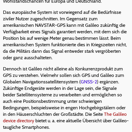
Wohlstandschancen für Europa und Deutschland.
Das europäische System ist vorwiegend auf die Bedürfnisse
ziviler Nutzer zugeschnitten. Im Gegensatz zum
amerikanischen NAVSTAR-GPS kann mit Galileo zukünftig die
Verfügbarkeit eines Signals garantiert werden, mit dem sich die
Position bis auf wenige Meter genau bestimmen lässt. Beim
amerikanischen System funktionierte dies in Kriegszeiten nicht,
da die Militärs dann das Signal entweder stark vergröberten
oder ganz ausschalteten.
Dennoch ist Galileo nicht alleine als Konkurrenzprodukt zum
GPS zu verstehen. Vielmehr sollen sich GPS und Galileo zum
Globalen Navigationssatellitensystem (
GNSS-2
) ergänzen.
Zukünftige Endgeräte werden in der Lage sein, die Signale
beider Satellitensysteme zu verarbeiten und ermöglichen so
auch eine Positionsbestimmung unter schwierigen
Bedingungen, beispielsweise in engen Hochgebirgstälern oder
in den Häuserschluchten der Großstädte. Die Seite
The Galileo
device directory
bietet u. a. eine aktuelle Übersicht über Galileo-
taugliche Smartphones.