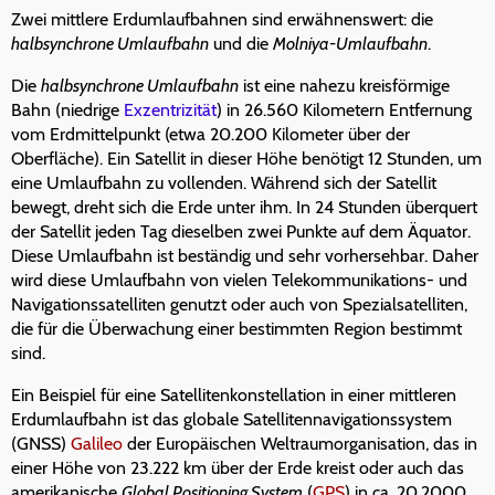
Zwei mittlere Erdumlaufbahnen sind erwähnenswert: die
halbsynchrone Umlaufbahn
und die
Molniya-Umlaufbahn
.
Die
halbsynchrone Umlaufbahn
ist eine nahezu kreisförmige
Bahn (niedrige
Exzentrizität
) in 26.560 Kilometern Entfernung
vom Erdmittelpunkt (etwa 20.200 Kilometer über der
Oberfläche). Ein Satellit in dieser Höhe benötigt 12 Stunden, um
eine Umlaufbahn zu vollenden. Während sich der Satellit
bewegt, dreht sich die Erde unter ihm. In 24 Stunden überquert
der Satellit jeden Tag dieselben zwei Punkte auf dem Äquator.
Diese Umlaufbahn ist beständig und sehr vorhersehbar. Daher
wird diese Umlaufbahn von vielen Telekommunikations- und
Navigationssatelliten genutzt oder auch von Spezialsatelliten,
die für die Überwachung einer bestimmten Region bestimmt
sind.
Ein Beispiel für eine Satellitenkonstellation in einer mittleren
Erdumlaufbahn ist das globale Satellitennavigationssystem
(GNSS)
Galileo
der Europäischen Weltraumorganisation, das in
einer Höhe von 23.222 km über der Erde kreist oder auch das
amerikanische
Global Positioning System
(
GPS
) in ca. 20.2000