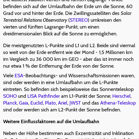
befinden sich auf der Umlaufbahn der Erde um die Sonne, 60
Grad vor und hinter der Erde. Die Zwillingssatelliten des
Solar
Terrestrial Relations Observatory
(
STEREO
) umkreisen den
vierten und fünften Lagrange-Punkt, um einen
dreidimensionalen Blick auf die Sonne zu ermöglichen.
Die meistgenutzten L-Punkte sind L1 und L2. Beide sind viermal
so weit von der Erde entfernt wie der Mond - 1,5 Millionen km
im Vergleich zu 36 000 km im GEO - aber das ist immer noch
nur etwa 1 % der Entfernung der Erde von der Sonne.
Viele
ESA
-Beobachtungs- und Wissenschaftsmissionen waren,
sind oder werden in eine Umlaufbahn um die L-Punkte
eintreten. So befinden sich beispielsweise das Sonnenteleskop
SOHO
und
LISA Pathfinder
am L1-Punkt der Sonne;
Herschel
,
Planck
,
Gaia
,
Euclid
,
Plato
,
Ariel
,
JWST
und das
Athena-Teleskop
sind oder werden sich am L2-Punkt der Sonne befinden.
Weitere Einflussfaktoren auf die Umlaufbahn
Neben der Höhe bestimmen auch Exzentrizität und Inklination