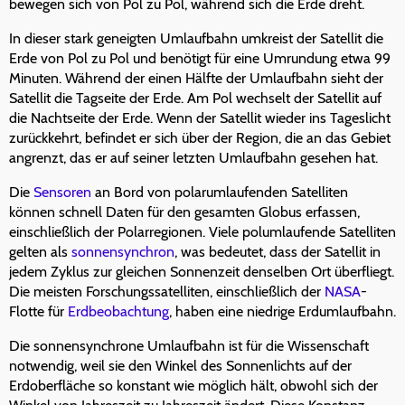
bewegen sich von Pol zu Pol, während sich die Erde dreht.
In dieser stark geneigten Umlaufbahn umkreist der Satellit die
Erde von Pol zu Pol und benötigt für eine Umrundung etwa 99
Minuten. Während der einen Hälfte der Umlaufbahn sieht der
Satellit die Tagseite der Erde. Am Pol wechselt der Satellit auf
die Nachtseite der Erde. Wenn der Satellit wieder ins Tageslicht
zurückkehrt, befindet er sich über der Region, die an das Gebiet
angrenzt, das er auf seiner letzten Umlaufbahn gesehen hat.
Die
Sensoren
an Bord von polarumlaufenden Satelliten
können schnell Daten für den gesamten Globus erfassen,
einschließlich der Polarregionen. Viele polumlaufende Satelliten
gelten als
sonnensynchron
, was bedeutet, dass der Satellit in
jedem Zyklus zur gleichen Sonnenzeit denselben Ort überfliegt.
Die meisten Forschungssatelliten, einschließlich der
NASA
-
Flotte für
Erdbeobachtung
, haben eine niedrige Erdumlaufbahn.
Die sonnensynchrone Umlaufbahn ist für die Wissenschaft
notwendig, weil sie den Winkel des Sonnenlichts auf der
Erdoberfläche so konstant wie möglich hält, obwohl sich der