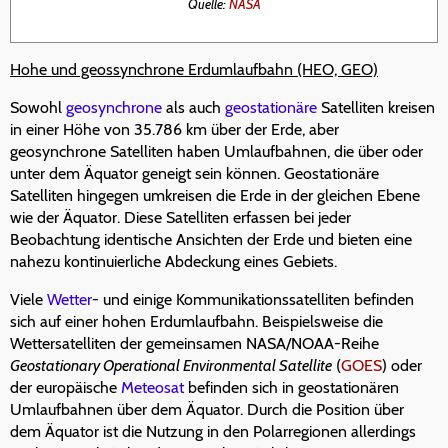
Quelle:
NASA
Hohe und geossynchrone Erdumlaufbahn (HEO, GEO)
Sowohl
geosynchrone
als auch
geostationäre
Satelliten kreisen
in einer Höhe von 35.786 km über der Erde, aber
geosynchrone Satelliten haben Umlaufbahnen, die über oder
unter dem Äquator geneigt sein können. Geostationäre
Satelliten hingegen umkreisen die Erde in der gleichen Ebene
wie der Äquator. Diese Satelliten erfassen bei jeder
Beobachtung identische Ansichten der Erde und bieten eine
nahezu kontinuierliche Abdeckung eines Gebiets.
Viele
Wetter
- und einige Kommunikationssatelliten befinden
sich auf einer hohen Erdumlaufbahn. Beispielsweise die
Wettersatelliten der gemeinsamen NASA/NOAA-Reihe
Geostationary Operational Environmental Satellite
(
GOES
) oder
der europäische
Meteosat
befinden sich in geostationären
Umlaufbahnen über dem Äquator. Durch die Position über
dem Äquator ist die Nutzung in den Polarregionen allerdings