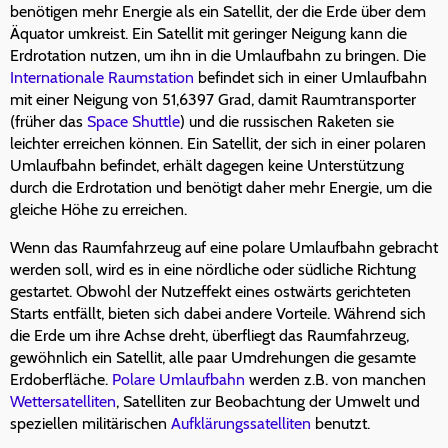
benötigen mehr Energie als ein Satellit, der die Erde über dem
Äquator umkreist. Ein Satellit mit geringer Neigung kann die
Erdrotation nutzen, um ihn in die Umlaufbahn zu bringen. Die
Internationale Raumstation
befindet sich in einer Umlaufbahn
mit einer Neigung von 51,6397 Grad, damit Raumtransporter
(früher das
Space Shuttle
) und die russischen Raketen sie
leichter erreichen können. Ein Satellit, der sich in einer polaren
Umlaufbahn befindet, erhält dagegen keine Unterstützung
durch die Erdrotation und benötigt daher mehr Energie, um die
gleiche Höhe zu erreichen.
Wenn das Raumfahrzeug auf eine polare Umlaufbahn gebracht
werden soll, wird es in eine nördliche oder südliche Richtung
gestartet. Obwohl der Nutzeffekt eines ostwärts gerichteten
Starts entfällt, bieten sich dabei andere Vorteile. Während sich
die Erde um ihre Achse dreht, überfliegt das Raumfahrzeug,
gewöhnlich ein Satellit, alle paar Umdrehungen die gesamte
Erdoberfläche.
Polare Umlaufbahn
werden z.B. von manchen
Wettersatelliten
, Satelliten zur Beobachtung der Umwelt und
speziellen militärischen
Aufklärungssatelliten
benutzt.