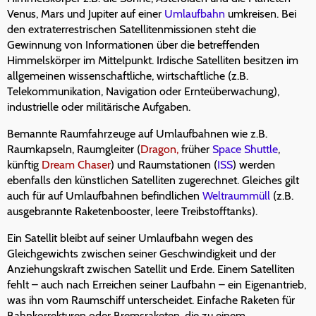
Venus, Mars und Jupiter auf einer
Umlaufbahn
umkreisen. Bei
den extraterrestrischen Satellitenmissionen steht die
Gewinnung von Informationen über die betreffenden
Himmelskörper im Mittelpunkt. Irdische Satelliten besitzen im
allgemeinen wissenschaftliche, wirtschaftliche (z.B.
Telekommunikation, Navigation oder Ernteüberwachung),
industrielle oder militärische Aufgaben.
Bemannte Raumfahrzeuge auf Umlaufbahnen wie z.B.
Raumkapseln, Raumgleiter (
Dragon,
früher
Space Shuttle
,
künftig
Dream Chaser
) und Raumstationen (
ISS
) werden
ebenfalls den künstlichen Satelliten zugerechnet. Gleiches gilt
auch für auf Umlaufbahnen befindlichen
Weltraummüll
(z.B.
ausgebrannte Raketenbooster, leere Treibstofftanks).
Ein Satellit bleibt auf seiner Umlaufbahn wegen des
Gleichgewichts zwischen seiner Geschwindigkeit und der
Anziehungskraft zwischen Satellit und Erde. Einem Satelliten
fehlt – auch nach Erreichen seiner Laufbahn – ein Eigenantrieb,
was ihn vom Raumschiff unterscheidet. Einfache Raketen für
Bahnkorrekturen oder Bremsraketen, die zu einem