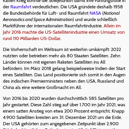
Kalten Krieg konnte die Sowjetunion damit ihre Führungsrolle in
der
Raumfahrt
verdeutlichen. Die USA gründete deshalb 1958
die Bundesbehörde für Luft- und Raumfahrt
NASA
(
National
Aeronautics and Space Administration
) und wurde schließlich
Marktführer der internationalen Raumfahrtindustrie.
Allein im
Jahr 2016 machte die US-Satellitenindustrie einen Umsatz von
rund 110 Milliarden US-Dollar
.
Die Vorherrschaft im Weltraum ist weiterhin umkämpft: 2022
nutzten oder betrieben mehr als 80 Staaten Satelliten. Zehn
Länder können mit eigenen Raketen Satelliten ins All
befördern. Im März 2018 gelang beispielsweise Indien der Start
eines Satelliten. Das Land positionierte sich somit in den Augen
des indischen Premierministers neben den USA, Russland und
China als eine weitere Großmacht im All.
Von 2016 bis 2020 wurden durchschnittlich 585 Satelliten pro
Jahr gestartet. Diese Zahl stieg auf über 1.700 im Jahr 2021, was
einem satten Anstieg von etwa 200 Prozent entspricht. Knapp
4.900 Satelliten kreisten am 31. Dezember 2021 um die Erde.
Der USA gehörten zum angegebenen Zeitpunkt über 2.900