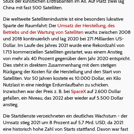
Stück der künstlichen Erdtrabanten im All. Auf Platz zwei lag
China mit fast 500 Satelliten.
Die weltweite Satellitenindustrie ist eine besonders lukrative
Sparte der Raumfahrt: Der
Umsatz der Herstellung, des
Betriebs und der Wartung von Satelliten
wuchs zwischen 2008
und 2018 kontinuierlich und lag 2020 bei 271 Milliarden US-
Dollar. Im Laufe des Jahres 2021 wurde eine Rekordzahl von
1.713 kommerziellen Satelliten gestartet, was einem Anstieg
von mehr als 40 Prozent gegenüber dem Jahr 2020 entspricht.
Dies steht in direktem Zusammenhang mit dem stetigen
Rückgang der Kosten für die Herstellung und den Start von
Satelliten. Vor 50 Jahren kostete es 10.000 Dollar, ein Kilo
Nutzlast in eine niedrige Erdumlaufbahn zu schicken.
Inzwischen war der Preis z. B. bei
SpaceX
auf 2.600 Dollar
gefallen, ein Niveau, das 2022 aber wieder auf 5.500 Dollar
anstieg.
Die Startdienste verzeichneten ein deutliches Wachstum - der
Umsatz stieg 2021 um 8 Prozent auf 5,7 Mrd. USD, da 2021
eine historisch hohe Zahl von Starts stattfand. Davon war fast