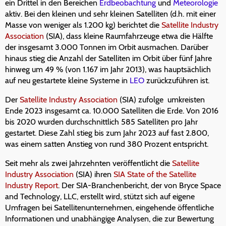
ein Drittel in den Bereichen
Erdbeobachtung
und
Meteorologie
aktiv. Bei den kleinen und sehr kleinen Satelliten (d.h. mit einer
Masse von weniger als 1.200 kg) berichtet die
Satellite Industry
Association
(SIA), dass kleine Raumfahrzeuge etwa die Hälfte
der insgesamt 3.000 Tonnen im Orbit ausmachen. Darüber
hinaus stieg die Anzahl der Satelliten im Orbit über fünf Jahre
hinweg um 49 % (von 1.167 im Jahr 2013), was hauptsächlich
auf neu gestartete kleine Systeme in
LEO
zurückzuführen ist.
Der
Satellite Industry Association
(SIA) zufolge umkreisten
Ende 2023 insgesamt ca. 10.000 Satelliten die Erde. Von 2016
bis 2020 wurden durchschnittlich 585 Satelliten pro Jahr
gestartet. Diese Zahl stieg bis zum Jahr 2023 auf fast 2.800,
was einem satten Anstieg von rund 380 Prozent entspricht.
Seit mehr als zwei Jahrzehnten veröffentlicht die
Satellite
Industry Association
(SIA) ihren
SIA State of the Satellite
Industry Report
. Der SIA-Branchenbericht, der von Bryce Space
and Technology, LLC, erstellt wird, stützt sich auf eigene
Umfragen bei Satellitenunternehmen, eingehende öffentliche
Informationen und unabhängige Analysen, die zur Bewertung