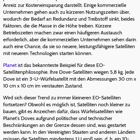
Anreiz zur Kosteneinsparung darstellt. Einige kommerzielle
Unternehmen gehen auch zu kürzeren Nutzungszeiten über,
wodurch der Bedarf an Redundanz und Treibstoff sinkt, beides
Faktoren, die die Masse in die Höhe treiben. Kürzere
Betriebszeiten machen zwar einen häufigeren Austausch
erforderlich, aber die kommerziellen Unternehmen sehen darin
auch eine Chance, da sie so neuere, leistungsfähigere Satelliten
mit neueren Technologien starten können.
Planet
ist das bekannteste Beispiel für diese EO-
Satellitenphilosophie. Ihre Dove-Satelliten wiegen 5,8 kg. Jede
Dove ist ein 3-U-Würfelsatellit mit den Abmessungen 30 cm x
10 cm x 10 cm im verstauten Zustand.
Wird sich dieser Trend zu immer kleineren EO-Satelliten
fortsetzen? Obwohl es möglich ist, Satelliten noch kleiner zu
bauen, gibt es Anzeichen dafür, dass Würfelsatelliten wie
Planet's Doves aufgrund politischer und technischer
Beschränkungen an der Grenze dessen sind, was gestartet
werden kann. In den Vereinigten Staaten und anderen Ländern
müssen die Satelliten mindestens 1 U groß sein, d. h. ein 10-