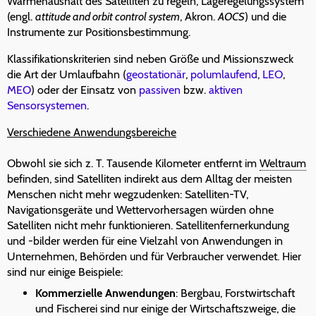
Wärmehaushalt des Satelliten zu regeln, Lageregelungssystem
(engl.
attitude and orbit control system
, Akron.
AOCS
) und die
Instrumente zur Positionsbestimmung.
Klassifikationskriterien sind neben Größe und Missionszweck
die Art der Umlaufbahn (
geostationär
,
polumlaufend
,
LEO
,
MEO
) oder der Einsatz von
passiven
bzw.
aktiven
Sensorsystemen
.
Verschiedene Anwendungsbereiche
Obwohl sie sich z. T. Tausende Kilometer entfernt im
Weltraum
befinden, sind Satelliten indirekt aus dem Alltag der meisten
Menschen nicht mehr wegzudenken: Satelliten-TV,
Navigationsgeräte und Wettervorhersagen würden ohne
Satelliten nicht mehr funktionieren. Satellitenfernerkundung
und -bilder werden für eine Vielzahl von Anwendungen in
Unternehmen, Behörden und für Verbraucher verwendet. Hier
sind nur einige Beispiele:
Kommerzielle Anwendungen
: Bergbau, Forstwirtschaft
und Fischerei sind nur einige der Wirtschaftszweige, die