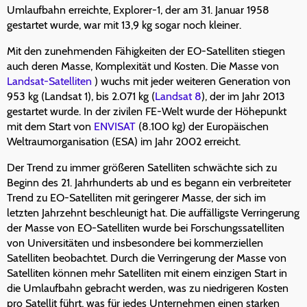
Umlaufbahn erreichte, Explorer-1, der am 31. Januar 1958
gestartet wurde, war mit 13,9 kg sogar noch kleiner.
Mit den zunehmenden Fähigkeiten der EO-Satelliten stiegen
auch deren Masse, Komplexität und Kosten. Die Masse von
Landsat-Satelliten
) wuchs mit jeder weiteren Generation von
953 kg (Landsat 1), bis 2.071 kg (
Landsat 8
), der im Jahr 2013
gestartet wurde. In der zivilen FE-Welt wurde der Höhepunkt
mit dem Start von
ENVISAT
(8.100 kg) der Europäischen
Weltraumorganisation (ESA) im Jahr 2002 erreicht.
Der Trend zu immer größeren Satelliten schwächte sich zu
Beginn des 21. Jahrhunderts ab und es begann ein verbreiteter
Trend zu EO-Satelliten mit geringerer Masse, der sich im
letzten Jahrzehnt beschleunigt hat. Die auffälligste Verringerung
der Masse von EO-Satelliten wurde bei Forschungssatelliten
von Universitäten und insbesondere bei kommerziellen
Satelliten beobachtet. Durch die Verringerung der Masse von
Satelliten können mehr Satelliten mit einem einzigen Start in
die Umlaufbahn gebracht werden, was zu niedrigeren Kosten
pro Satellit führt, was für jedes Unternehmen einen starken