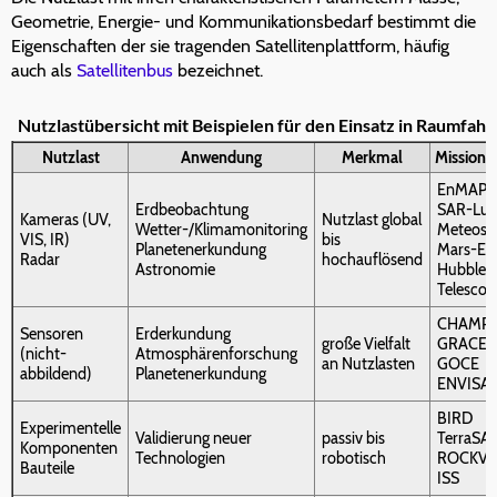
Geometrie, Energie- und Kommunikationsbedarf bestimmt die
Eigenschaften der sie tragenden Satellitenplattform, häufig
auch als
Satellitenbus
bezeichnet.
Nutzlastübersicht mit Beispielen für den Einsatz in Raumfah
Nutzlast
Anwendung
Merkmal
Missionsb
EnMAP
Erdbeobachtung
SAR-Lu
Kameras (UV,
Nutzlast global
Wetter-/Klimamonitoring
Meteosa
VIS, IR)
bis
Planetenerkundung
Mars-Ex
Radar
hochauflösend
Astronomie
Hubble 
Telescop
CHAMP
Sensoren
Erderkundung
große Vielfalt
GRACE 1
(nicht-
Atmosphärenforschung
an Nutzlasten
GOCE
abbildend)
Planetenerkundung
ENVISA
BIRD
Experimentelle
Validierung neuer
passiv bis
TerraSA
Komponenten
Technologien
robotisch
ROCKVIS
Bauteile
ISS