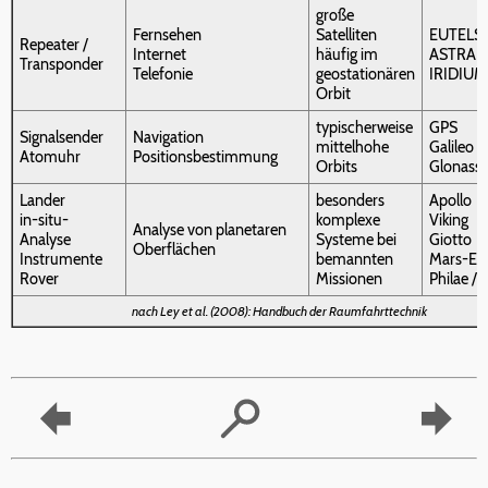
große
Fernsehen
Satelliten
EUTELS
Repeater /
Internet
häufig im
ASTRA
Transponder
Telefonie
geostationären
IRIDIUM
Orbit
typischerweise
GPS
Signalsender
Navigation
mittelhohe
Galileo
Atomuhr
Positionsbestimmung
Orbits
Glonass
Lander
besonders
Apollo
in-situ-
komplexe
Viking
Analyse von planetaren
Analyse
Systeme bei
Giotto
Oberflächen
Instrumente
bemannten
Mars-Ex
Rover
Missionen
Philae / 
nach Ley et al. (2008): Handbuch der Raumfahrttechnik