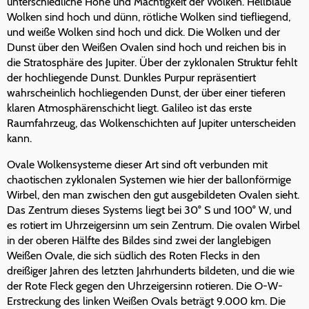
unterschiedliche Höhe und Mächtigkeit der Wolken. Hellblaue
Wolken sind hoch und dünn, rötliche Wolken sind tiefliegend,
und weiße Wolken sind hoch und dick. Die Wolken und der
Dunst über den Weißen Ovalen sind hoch und reichen bis in
die Stratosphäre des Jupiter. Über der zyklonalen Struktur fehlt
der hochliegende Dunst. Dunkles Purpur repräsentiert
wahrscheinlich hochliegenden Dunst, der über einer tieferen
klaren Atmosphärenschicht liegt. Galileo ist das erste
Raumfahrzeug, das Wolkenschichten auf Jupiter unterscheiden
kann.
Ovale Wolkensysteme dieser Art sind oft verbunden mit
chaotischen zyklonalen Systemen wie hier der ballonförmige
Wirbel, den man zwischen den gut ausgebildeten Ovalen sieht.
Das Zentrum dieses Systems liegt bei 30° S und 100° W, und
es rotiert im Uhrzeigersinn um sein Zentrum. Die ovalen Wirbel
in der oberen Hälfte des Bildes sind zwei der langlebigen
Weißen Ovale, die sich südlich des Roten Flecks in den
dreißiger Jahren des letzten Jahrhunderts bildeten, und die wie
der Rote Fleck gegen den Uhrzeigersinn rotieren. Die O-W-
Erstreckung des linken Weißen Ovals beträgt 9.000 km. Die