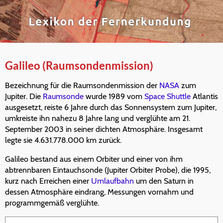
Galileo (Raumsondenmission)
Bezeichnung für die Raumsondenmission der
NASA
zum
Jupiter. Die
Raumsonde
wurde 1989 vom
Space Shuttle
Atlantis
ausgesetzt, reiste 6 Jahre durch das Sonnensystem zum Jupiter,
umkreiste ihn nahezu 8 Jahre lang und verglühte am 21.
September 2003 in seiner dichten Atmosphäre. Insgesamt
legte sie 4.631.778.000 km zurück.
Galileo bestand aus einem Orbiter und einer von ihm
abtrennbaren Eintauchsonde (Jupiter Orbiter Probe), die 1995,
kurz nach Erreichen einer
Umlaufbahn
um den Saturn in
dessen Atmosphäre eindrang, Messungen vornahm und
programmgemäß verglühte.