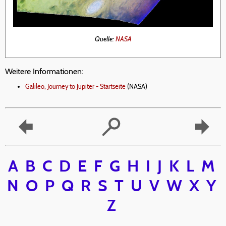
Quelle
:
NASA
Weitere Informationen:
Galileo, Journey to Jupiter - Startseite
(NASA)
A
B
C
D
E
F
G
H
I
J
K
L
M
N
O
P
Q
R
S
T
U
V
W
X
Y
Z