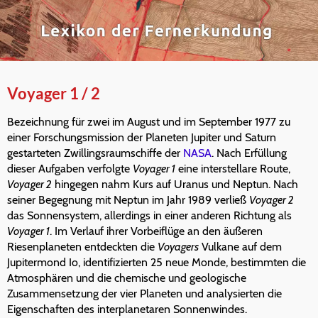
Voyager 1 / 2
Bezeichnung für zwei im August und im September 1977 zu
einer Forschungsmission der Planeten Jupiter und Saturn
gestarteten Zwillingsraumschiffe der
NASA
. Nach Erfüllung
dieser Aufgaben verfolgte
Voyager 1
eine interstellare Route,
Voyager 2
hingegen nahm Kurs auf Uranus und Neptun. Nach
seiner Begegnung mit Neptun im Jahr 1989 verließ
Voyager 2
das Sonnensystem, allerdings in einer anderen Richtung als
Voyager 1
. Im Verlauf ihrer Vorbeiflüge an den äußeren
Riesenplaneten entdeckten die
Voyagers
Vulkane auf dem
Jupitermond Io, identifizierten 25 neue Monde, bestimmten die
Atmosphären und die chemische und geologische
Zusammensetzung der vier Planeten und analysierten die
Eigenschaften des interplanetaren Sonnenwindes.