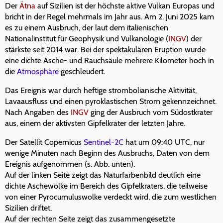
Der
Ätna
auf Sizilien ist der höchste aktive Vulkan Europas und
bricht in der Regel mehrmals im Jahr aus. Am 2. Juni 2025 kam
es zu einem Ausbruch, der laut dem italienischen
Nationalinstitut für Geophysik und Vulkanologie (
INGV
) der
stärkste seit 2014 war. Bei der spektakulären Eruption wurde
eine dichte Asche- und Rauchsäule mehrere Kilometer hoch in
die
Atmosphäre
geschleudert.
Das Ereignis war durch heftige strombolianische Aktivität,
Lavaausfluss und einen pyroklastischen Strom gekennzeichnet.
Nach Angaben des
INGV
ging der Ausbruch vom Südostkrater
aus, einem der aktivsten Gipfelkrater der letzten Jahre.
Der Satellit Copernicus
Sentinel-2C
hat um 09:40 UTC, nur
wenige Minuten nach Beginn des Ausbruchs, Daten von dem
Ereignis aufgenommen (s. Abb. unten).
Auf der linken Seite zeigt das Naturfarbenbild deutlich eine
dichte Aschewolke im Bereich des Gipfelkraters, die teilweise
von einer Pyrocumuluswolke verdeckt wird, die zum westlichen
Sizilien driftet.
Auf der rechten Seite zeigt das zusammengesetzte