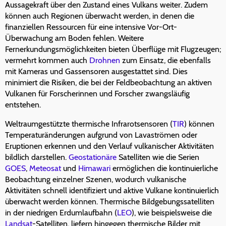
Aussagekraft über den Zustand eines Vulkans weiter. Zudem
können auch Regionen überwacht werden, in denen die
finanziellen Ressourcen für eine intensive Vor-Ort-
Überwachung am Boden fehlen. Weitere
Fernerkundungsmöglichkeiten bieten Überflüge mit Flugzeugen;
vermehrt kommen auch
Drohnen
zum Einsatz, die ebenfalls
mit Kameras und Gassensoren ausgestattet sind. Dies
minimiert die Risiken, die bei der Feldbeobachtung an aktiven
Vulkanen für Forscherinnen und Forscher zwangsläufig
entstehen.
Weltraumgestützte thermische Infrarotsensoren (
TIR
) können
Temperaturänderungen aufgrund von Lavaströmen oder
Eruptionen erkennen und den Verlauf vulkanischer Aktivitäten
bildlich darstellen.
Geostationäre
Satelliten wie die Serien
GOES
,
Meteosat
und
Himawari
ermöglichen die kontinuierliche
Beobachtung einzelner Szenen, wodurch vulkanische
Aktivitäten schnell identifiziert und aktive Vulkane kontinuierlich
überwacht werden können. Thermische Bildgebungssatelliten
in der niedrigen Erdumlaufbahn (
LEO
), wie beispielsweise die
Landsat
-Satelliten, liefern hingegen thermische Bilder mit