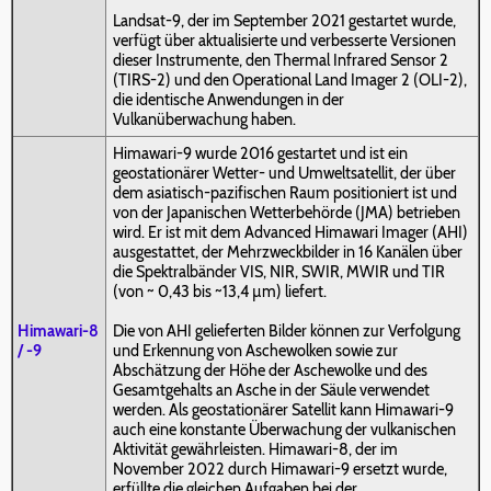
Landsat-9, der im September 2021 gestartet wurde,
verfügt über aktualisierte und verbesserte Versionen
dieser Instrumente, den Thermal Infrared Sensor 2
(TIRS-2) und den Operational Land Imager 2 (OLI-2),
die identische Anwendungen in der
Vulkanüberwachung haben.
Himawari-9 wurde 2016 gestartet und ist ein
geostationärer Wetter- und Umweltsatellit, der über
dem asiatisch-pazifischen Raum positioniert ist und
von der Japanischen Wetterbehörde (JMA) betrieben
wird. Er ist mit dem Advanced Himawari Imager (AHI)
ausgestattet, der Mehrzweckbilder in 16 Kanälen über
die Spektralbänder VIS, NIR, SWIR, MWIR und TIR
(von ~ 0,43 bis ~13,4 µm) liefert.
Himawari-8
Die von AHI gelieferten Bilder können zur Verfolgung
/ -9
und Erkennung von Aschewolken sowie zur
Abschätzung der Höhe der Aschewolke und des
Gesamtgehalts an Asche in der Säule verwendet
werden. Als geostationärer Satellit kann Himawari-9
auch eine konstante Überwachung der vulkanischen
Aktivität gewährleisten. Himawari-8, der im
November 2022 durch Himawari-9 ersetzt wurde,
erfüllte die gleichen Aufgaben bei der