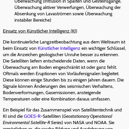
Überwachung (Intrusion in Spalten und Gesteinsgänge,
Überwachung aktiver Verwerfungen, Überwachung der
Absenkung von Lavaströmen sowie Überwachung
instabiler Bereiche)
Einsatz von Künstlicher Intelligenz (KI)
Die kontinuierliche Langzeitbeobachtung aus dem Weltraum ist
beim Einsatz von
Künstlicher Intelligenz
ein wichtiger Schlüssel,
um die Anzeichen geologischer Unruhe besser zu erkennen.
Die Satelliten liefern entscheidende Daten, wenn die
Überwachung am Boden eingeschränkt ist oder ganz fehlt.
Oftmals werden Eruptionen von Vorläufersignalen begleitet.
Diese können einige Stunden bis zu einigen Jahren dauern. Die
Signale können Änderungen des seismischen Verhaltens,
Bodenverformungen, Gasemissionen, ansteigende
Temperaturen oder eine Kombination daraus umfassen.
Ein Beispiel für das Zusammenspiel von Satellitentechnik und
KI sind die
GOES-R
-Satelliten (
Geostationary Operational
Environmental Satellite-R Series
) von NASA und NOAA. Sie
ermöglichen es, die rasche Bildung und Ausdehnung von