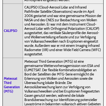
Atmosphäre eingesetzt werden.
CALIPSO (Cloud-Aerosol Lidar and Infrared
Pathfinder Satellite Observations) wurde im April
2006 gestartet und war eine gemeinsame Mission der
NASA und des CNES zur Beobachtung von Wolken
und Aerosolen. Er war mit dem Instrument Cloud-
Aerosol Lidar with Orthogonal Polarization (CALIOP)
CALIPSO
ausgestattet, das vertikale Säulenprofile der Aerosol-
und Wolkenverteilung erfasste und zur Verfolgung
von Vulkanaschewolken nach Eruptionen eingesetzt
wurde. Außerdem war er mit einem Imaging Infrared
Radiometer (IIR) und einer Wide Field Camera (WFC)
ausgestattet.
Meteosat Third Generation (MTG) ist eine
gemeinsame Wettervorhersagemission von ESA und
EUMETSAT. Der flexible Kombinationsbildgeber an
Bord der Satelliten der MTG-Serie ermöglicht die
Meteosat
Erkennung von Wolken und Aerosolen sowie die
Third
Überwachung lokaler Brände. Die
Generation
Aerosolüberwachung kann zur Verfolgung von
(MTG)
Vulkanaschewolken und bei Eruptionen freigesetzten
Gasen genutzt werden, während die lokale
Brandüberwachung zur Identifizierung potenzieller
Lavaströme in bekannten vulkanisch aktiven Gebieten