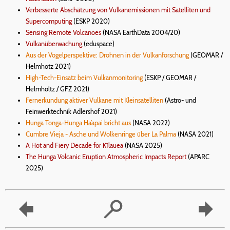
Verbesserte Abschätzung von Vulkanemissionen mit Satelliten und
Supercomputing
(ESKP 2020)
Sensing Remote Volcanoes
(NASA EarthData 2004/20)
Vulkanüberwachung
(eduspace)
Aus der Vogelperspektive: Drohnen in der Vulkanforschung
(GEOMAR /
Helmhotz 2021)
High-Tech-Einsatz beim Vulkanmonitoring
(ESKP / GEOMAR /
Helmholtz / GFZ 2021)
Fernerkundung aktiver Vulkane mit Kleinsatelliten
(Astro- und
Feinwerktechnik Adlershof 2021)
Hunga Tonga-Hunga Ha’apai bricht aus
(NASA 2022)
Cumbre Vieja - Asche und Wolkenringe über La Palma
(NASA 2021)
A Hot and Fiery Decade for Kīlauea
(NASA 2025)
The Hunga Volcanic Eruption Atmospheric Impacts Report
(APARC
2025)