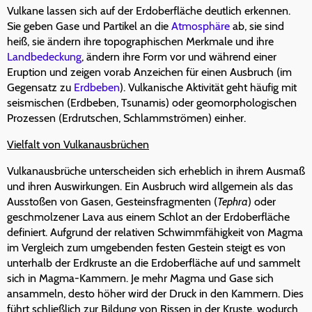
Vulkane lassen sich auf der Erdoberfläche deutlich erkennen.
Sie geben Gase und Partikel an die
Atmosphäre
ab, sie sind
heiß, sie ändern ihre topographischen Merkmale und ihre
Landbedeckung
, ändern ihre Form vor und während einer
Eruption und zeigen vorab Anzeichen für einen Ausbruch (im
Gegensatz zu
Erdbeben
). Vulkanische Aktivität geht häufig mit
seismischen (Erdbeben, Tsunamis) oder geomorphologischen
Prozessen (Erdrutschen, Schlammströmen) einher.
Vielfalt von Vulkanausbrüchen
Vulkanausbrüche unterscheiden sich erheblich in ihrem Ausmaß
und ihren Auswirkungen. Ein Ausbruch wird allgemein als das
Ausstoßen von Gasen, Gesteinsfragmenten (
Tephra
) oder
geschmolzener Lava aus einem Schlot an der Erdoberfläche
definiert. Aufgrund der relativen Schwimmfähigkeit von Magma
im Vergleich zum umgebenden festen Gestein steigt es von
unterhalb der Erdkruste an die Erdoberfläche auf und sammelt
sich in Magma-Kammern. Je mehr Magma und Gase sich
ansammeln, desto höher wird der Druck in den Kammern. Dies
führt schließlich zur Bildung von Rissen in der Kruste, wodurch