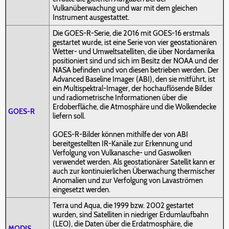
Vulkanüberwachung und war mit dem gleichen
Instrument ausgestattet.
Die GOES-R-Serie, die 2016 mit GOES-16 erstmals
gestartet wurde, ist eine Serie von vier geostationären
Wetter- und Umweltsatelliten, die über Nordamerika
positioniert sind und sich im Besitz der NOAA und der
NASA befinden und von diesen betrieben werden. Der
Advanced Baseline Imager (ABI), den sie mitführt, ist
ein Multispektral-Imager, der hochauflösende Bilder
und radiometrische Informationen über die
Erdoberfläche, die Atmosphäre und die Wolkendecke
GOES-R
liefern soll.
GOES-R-Bilder können mithilfe der von ABI
bereitgestellten IR-Kanäle zur Erkennung und
Verfolgung von Vulkanasche- und Gaswolken
verwendet werden. Als geostationärer Satellit kann er
auch zur kontinuierlichen Überwachung thermischer
Anomalien und zur Verfolgung von Lavaströmen
eingesetzt werden.
Terra und Aqua, die 1999 bzw. 2002 gestartet
wurden, sind Satelliten in niedriger Erdumlaufbahn
(LEO), die Daten über die Erdatmosphäre, die
MODIS