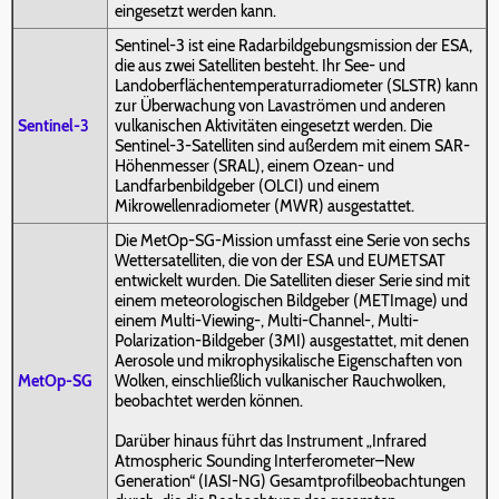
eingesetzt werden kann.
Sentinel-3 ist eine Radarbildgebungsmission der ESA,
die aus zwei Satelliten besteht. Ihr See- und
Landoberflächentemperaturradiometer (SLSTR) kann
zur Überwachung von Lavaströmen und anderen
Sentinel-3
vulkanischen Aktivitäten eingesetzt werden. Die
Sentinel-3-Satelliten sind außerdem mit einem SAR-
Höhenmesser (SRAL), einem Ozean- und
Landfarbenbildgeber (OLCI) und einem
Mikrowellenradiometer (MWR) ausgestattet.
Die MetOp-SG-Mission umfasst eine Serie von sechs
Wettersatelliten, die von der ESA und EUMETSAT
entwickelt wurden. Die Satelliten dieser Serie sind mit
einem meteorologischen Bildgeber (METImage) und
einem Multi-Viewing-, Multi-Channel-, Multi-
Polarization-Bildgeber (3MI) ausgestattet, mit denen
Aerosole und mikrophysikalische Eigenschaften von
MetOp-SG
Wolken, einschließlich vulkanischer Rauchwolken,
beobachtet werden können.
Darüber hinaus führt das Instrument „Infrared
Atmospheric Sounding Interferometer–New
Generation“ (IASI-NG) Gesamtprofilbeobachtungen