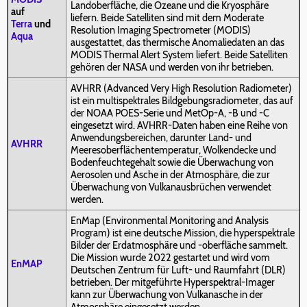
Landoberfläche, die Ozeane und die Kryosphäre
auf
liefern. Beide Satelliten sind mit dem Moderate
Terra
und
Resolution Imaging Spectrometer (MODIS)
Aqua
ausgestattet, das thermische Anomaliedaten an das
MODIS Thermal Alert System liefert. Beide Satelliten
gehören der NASA und werden von ihr betrieben.
AVHRR (Advanced Very High Resolution Radiometer)
ist ein multispektrales Bildgebungsradiometer, das auf
der NOAA POES-Serie und MetOp-A, -B und -C
eingesetzt wird. AVHRR-Daten haben eine Reihe von
Anwendungsbereichen, darunter Land- und
AVHRR
Meeresoberflächentemperatur, Wolkendecke und
Bodenfeuchtegehalt sowie die Überwachung von
Aerosolen und Asche in der Atmosphäre, die zur
Überwachung von Vulkanausbrüchen verwendet
werden.
EnMap (Environmental Monitoring and Analysis
Program) ist eine deutsche Mission, die hyperspektrale
Bilder der Erdatmosphäre und -oberfläche sammelt.
Die Mission wurde 2022 gestartet und wird vom
EnMAP
Deutschen Zentrum für Luft- und Raumfahrt (DLR)
betrieben. Der mitgeführte Hyperspektral-Imager
kann zur Überwachung von Vulkanasche in der