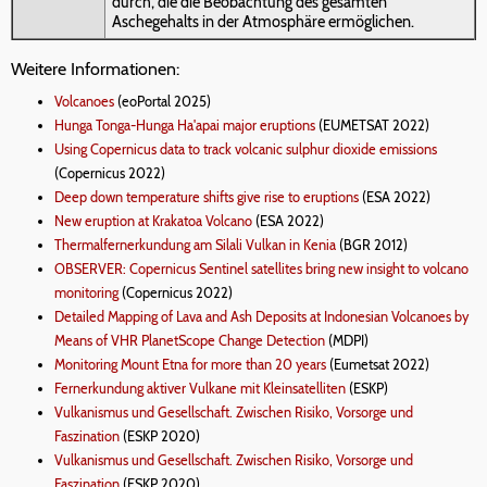
durch, die die Beobachtung des gesamten
Aschegehalts in der Atmosphäre ermöglichen.
Weitere Informationen:
Volcanoes
(eoPortal 2025)
Hunga Tonga-Hunga Ha'apai major eruptions
(EUMETSAT 2022)
Using Copernicus data to track volcanic sulphur dioxide emissions
(Copernicus 2022)
Deep down temperature shifts give rise to eruptions
(ESA 2022)
New eruption at Krakatoa Volcano
(ESA 2022)
Thermalfernerkundung am Silali Vulkan in Kenia
(BGR 2012)
OBSERVER: Copernicus Sentinel satellites bring new insight to volcano
monitoring
(Copernicus 2022)
Detailed Mapping of Lava and Ash Deposits at Indonesian Volcanoes by
Means of VHR PlanetScope Change Detection
(MDPI)
Monitoring Mount Etna for more than 20 years
(Eumetsat 2022)
Fernerkundung aktiver Vulkane mit Kleinsatelliten
(ESKP)
Vulkanismus und Gesellschaft. Zwischen Risiko, Vorsorge und
Faszination
(ESKP 2020)
Vulkanismus und Gesellschaft. Zwischen Risiko, Vorsorge und
Faszination
(ESKP 2020)