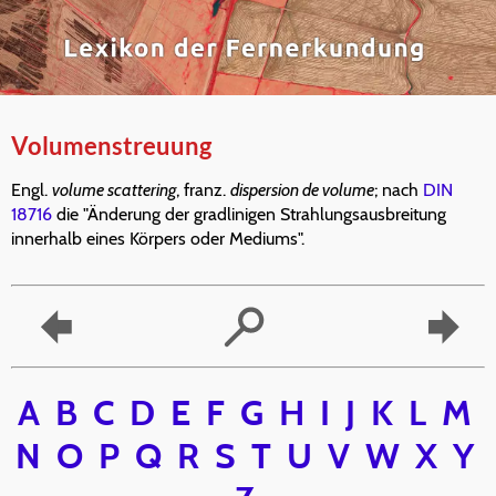
Volumenstreuung
Engl.
volume scattering
, franz.
dispersion de volume
; nach
DIN
18716
die "Änderung der gradlinigen Strahlungsausbreitung
innerhalb eines Körpers oder Mediums".
A
B
C
D
E
F
G
H
I
J
K
L
M
N
O
P
Q
R
S
T
U
V
W
X
Y