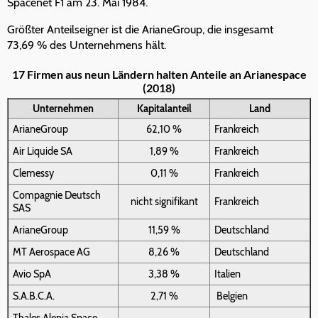
Spacenet F1 am 23. Mai 1984.
Größter Anteilseigner ist die ArianeGroup, die insgesamt
73,69 % des Unternehmens hält.
17 Firmen aus neun Ländern halten Anteile an Arianespace
(2018)
Unternehmen
Kapitalanteil
Land
ArianeGroup
62,10 %
Frankreich
Air Liquide SA
1,89 %
Frankreich
Clemessy
0,11 %
Frankreich
Compagnie Deutsch
nicht signifikant
Frankreich
SAS
ArianeGroup
11,59 %
Deutschland
MT Aerospace AG
8,26 %
Deutschland
Avio SpA
3,38 %
Italien
S.A.B.C.A.
2,71 %
Belgien