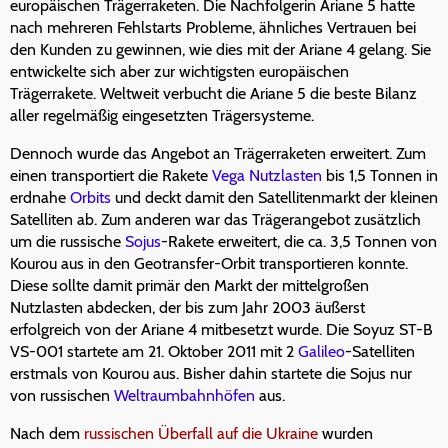
europäischen Trägerraketen. Die Nachfolgerin Ariane 5 hatte
nach mehreren Fehlstarts Probleme, ähnliches Vertrauen bei
den Kunden zu gewinnen, wie dies mit der Ariane 4 gelang. Sie
entwickelte sich aber zur wichtigsten europäischen
Trägerrakete. Weltweit verbucht die Ariane 5 die beste Bilanz
aller regelmäßig eingesetzten Trägersysteme.
Dennoch wurde das Angebot an Trägerraketen erweitert. Zum
einen transportiert die Rakete
Vega
Nutzlasten
bis 1,5 Tonnen in
erdnahe
Orbits
und deckt damit den Satellitenmarkt der kleinen
Satelliten ab. Zum anderen war das Trägerangebot zusätzlich
um die russische
Sojus
-Rakete erweitert, die ca. 3,5 Tonnen von
Kourou aus in den Geotransfer-Orbit transportieren konnte.
Diese sollte damit primär den Markt der mittelgroßen
Nutzlasten abdecken, der bis zum Jahr 2003 äußerst
erfolgreich von der Ariane 4 mitbesetzt wurde. Die Soyuz ST-B
VS-001 startete am 21. Oktober 2011 mit 2
Galileo
-Satelliten
erstmals von Kourou aus. Bisher dahin startete die Sojus nur
von russischen
Weltraumbahnhöfen
aus.
Nach dem
russischen Überfall auf die Ukraine
wurden