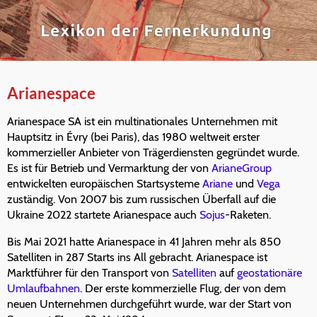
Arianespace
Arianespace SA ist ein multinationales Unternehmen mit
Hauptsitz in Évry (bei Paris), das 1980 weltweit erster
kommerzieller Anbieter von Trägerdiensten gegründet wurde.
Es ist für Betrieb und Vermarktung der von
ArianeGroup
entwickelten europäischen Startsysteme
Ariane
und
Vega
zuständig. Von 2007 bis zum russischen Überfall auf die
Ukraine 2022 startete Arianespace auch
Sojus
-Raketen.
Bis Mai 2021 hatte Arianespace in 41 Jahren mehr als 850
Satelliten in 287 Starts ins All gebracht. Arianespace ist
Marktführer für den Transport von
Satelliten
auf
geostationäre
Umlaufbahnen
. Der erste kommerzielle Flug, der von dem
neuen Unternehmen durchgeführt wurde, war der Start von