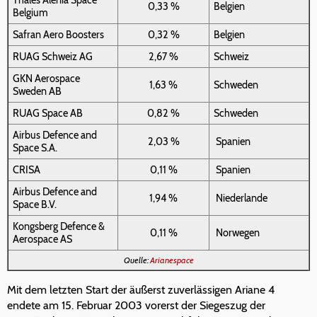
Thales Alenia Space
0,33 %
Belgien
Belgium
Safran Aero Boosters
0,32 %
Belgien
RUAG Schweiz AG
2,67 %
Schweiz
GKN Aerospace
1,63 %
Schweden
Sweden AB
RUAG Space AB
0,82 %
Schweden
Airbus Defence and
2,03 %
Spanien
Space S.A.
CRISA
0,11 %
Spanien
Airbus Defence and
1,94 %
Niederlande
Space B.V.
Kongsberg Defence &
0,11 %
Norwegen
Aerospace AS
Quelle:
Arianespace
Mit dem letzten Start der äußerst zuverlässigen Ariane 4
endete am 15. Februar 2003 vorerst der Siegeszug der