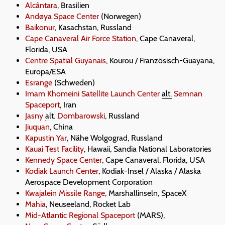
Alcântara
, Brasilien
Andøya Space Center
(Norwegen)
Baikonur
, Kasachstan, Russland
Cape Canaveral Air Force Station
, Cape Canaveral,
Florida, USA
Centre Spatial Guyanais
, Kourou / Französisch-Guayana,
Europa/ESA
Esrange
(Schweden)
Imam Khomeini Satellite Launch Center
alt.
Semnan
Spaceport
, Iran
Jasny
alt.
Dombarowski
, Russland
Jiuquan
, China
Kapustin Yar
, Nähe Wolgograd, Russland
Kauai Test Facility
, Hawaii, Sandia National Laboratories
Kennedy Space Center
, Cape Canaveral, Florida, USA
Kodiak Launch Center
, Kodiak-Insel / Alaska / Alaska
Aerospace Development Corporation
Kwajalein Missile Range
, Marshallinseln, SpaceX
Mahia
, Neuseeland, Rocket Lab
Mid-Atlantic Regional Spaceport
(MARS),