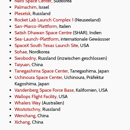
Naro Space Center
, Südkorea
Palmachim
, Israel
Plesetsk
, Russland
Rocket Lab Launch Complex 1
(Neuseeland)
San-Marco-Plattform
, Italien
Satish Dhawan Space Centre
(SHAR), Indien
Sea-Launch-Plattform
, internationale Gewässser
SpaceX South Texas Launch Site
, USA
Sohae
, Nordkorea
Swobodny
, Russland (inzwischen geschlossen)
Taiyuan
, China
Tanegashima Space Center
, Tanegashima, Japan
Uchinoura Space Center
, Uchinoura, Präfektur
Kagoshima, Japan
Vandenberg Space Force Base
, Kalifornien, USA
Wallops Flight Facility
, USA
Whalers Way
(Australien)
Wostotschny
, Russland
Wenchang
, China
Xichang
, China