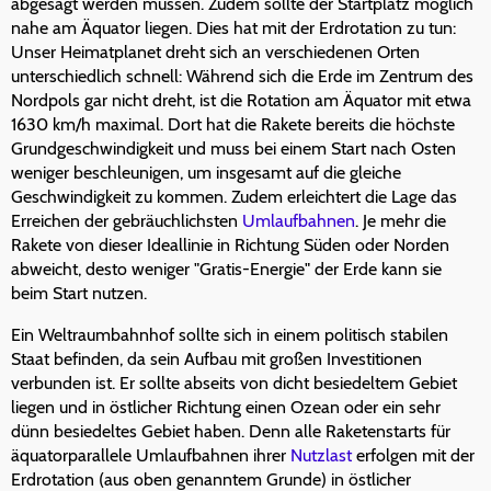
abgesagt werden müssen. Zudem sollte der Startplatz möglich
nahe am Äquator liegen. Dies hat mit der Erdrotation zu tun:
Unser Heimatplanet dreht sich an verschiedenen Orten
unterschiedlich schnell: Während sich die Erde im Zentrum des
Nordpols gar nicht dreht, ist die Rotation am Äquator mit etwa
1630 km/h maximal. Dort hat die Rakete bereits die höchste
Grundgeschwindigkeit und muss bei einem Start nach Osten
weniger beschleunigen, um insgesamt auf die gleiche
Geschwindigkeit zu kommen. Zudem erleichtert die Lage das
Erreichen der gebräuchlichsten
Umlaufbahnen
. Je mehr die
Rakete von dieser Ideallinie in Richtung Süden oder Norden
abweicht, desto weniger "Gratis-Energie" der Erde kann sie
beim Start nutzen.
Ein Weltraumbahnhof sollte sich in einem politisch stabilen
Staat befinden, da sein Aufbau mit großen Investitionen
verbunden ist. Er sollte abseits von dicht besiedeltem Gebiet
liegen und in östlicher Richtung einen Ozean oder ein sehr
dünn besiedeltes Gebiet haben. Denn alle Raketenstarts für
äquatorparallele Umlaufbahnen ihrer
Nutzlast
erfolgen mit der
Erdrotation (aus oben genanntem Grunde) in östlicher