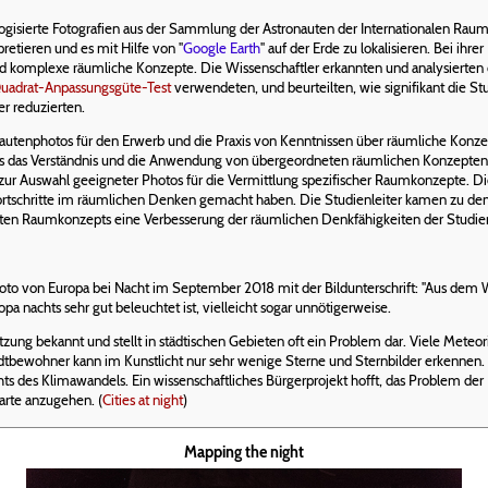
logisierte Fotografien aus der Sammlung der Astronauten der Internationalen Rau
retieren und es mit Hilfe von "
Google Earth
" auf der Erde zu lokalisieren. Bei ihr
d komplexe räumliche Konzepte. Die Wissenschaftler erkannten und analysierten 
uadrat-Anpassungsgüte-Test
verwendeten, und beurteilten, wie signifikant die St
r reduzierten.
nautenphotos für den Erwerb und die Praxis von Kenntnissen über räumliche Konz
s das Verständnis und die Anwendung von übergeordneten räumlichen Konzepten 
n zur Auswahl geeigneter Photos für die Vermittlung spezifischer Raumkonzepte. D
 Fortschritte im räumlichen Denken gemacht haben. Die Studienleiter kamen zu de
mten Raumkonzepts eine Verbesserung der räumlichen Denkfähigkeiten der Studier
to von Europa bei Nacht im September 2018 mit der Bildunterschrift: "Aus dem We
pa nachts sehr gut beleuchtet ist, vielleicht sogar unnötigerweise.
tzung bekannt und stellt in städtischen Gebieten oft ein Problem dar. Viele Meteo
dtbewohner kann im Kunstlicht nur sehr wenige Sterne und Sternbilder erkennen. 
hts des Klimawandels. Ein wissenschaftliches Bürgerprojekt hofft, das Problem de
karte anzugehen. (
Cities at night
)
Mapping the night