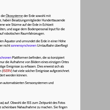
, die
Ökosysteme
der Erde sowohl mit
e, haben Besatzungsmitglieder Hunderttausende
e wie Stürme auf der Erde in Echtzeit
lten, und sogar dem Bodenpersonal Input für die
auf robotischen Raumfahrzeugen.
den Äquator und umrundet die Erde in einer Höhe
er nicht
sonnensynchronen
Umlaufbahn überfliegt
nchronen
Plattformen befinden, die so konzipiert
t nur die Aufnahme von Bildern eines einzigen Ortes
ge Ereignisse zu erfassen. Dies erweist sich als
m (
ISERV
) hat viele solcher Ereignisse aufgezeichnet.
ldert werden können.
von automatisierten Sensorsystemen und
as) auf. Obwohl die ISS zum Zeitpunkt des Fotos
eine scheinbare Nahaufnahme zu machen. Sie fingen