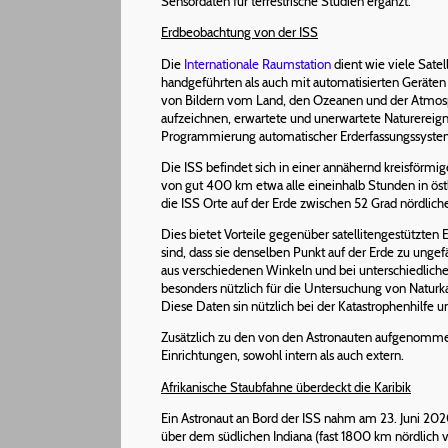
Sensordaten für terrestrische Studien ergänzt.
Erdbeobachtung von der ISS
Die
Internationale Raumstation
dient wie viele Satell
handgeführten als auch mit automatisierten Gerät
von Bildern vom Land, den Ozeanen und der Atmosp
aufzeichnen, erwartete und unerwartete Naturereign
Programmierung automatischer Erderfassungssysteme 
Die ISS befindet sich in einer annähernd kreisförmi
von gut 400 km etwa alle eineinhalb Stunden in östl
die ISS Orte auf der Erde zwischen 52 Grad nördliche
Dies bietet Vorteile gegenüber satellitengestützten
sind, dass sie denselben Punkt auf der Erde zu unge
aus verschiedenen Winkeln und bei unterschiedlichen 
besonders nützlich für die Untersuchung von Naturk
Diese Daten sin nützlich bei der Katastrophenhilfe
Zusätzlich zu den von den Astronauten aufgenommen
Einrichtungen, sowohl intern als auch extern.
Afrikanische Staubfahne überdeckt die Karibik
Ein Astronaut an Bord der ISS nahm am 23. Juni 20
über dem südlichen Indiana (fast 1800 km nördlich 