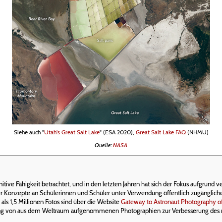
Siehe auch "
Utah's Great Salt Lake
" (ESA 2020),
Great Salt Lake FAQ
(NHMU)
Quelle:
NASA
ive Fähigkeit betrachtet, und in den letzten Jahren hat sich der Fokus aufgrund 
cher Konzepte an Schülerinnen und Schüler unter Verwendung öffentlich zugänglic
ls 1,5 Millionen Fotos sind über die Website
Gateway to Astronaut Photography of
ng von aus dem Weltraum aufgenommenen Photographien zur Verbesserung des r