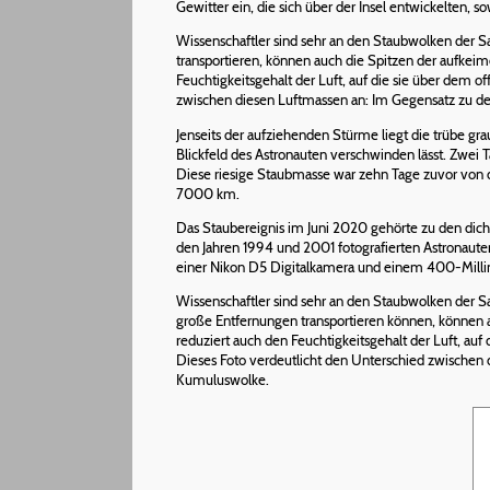
Gewitter ein, die sich über der Insel entwickelten,
Wissenschaftler sind sehr an den Staubwolken der Sah
transportieren, können auch die Spitzen der aufkeim
Feuchtigkeitsgehalt der Luft, auf die sie über dem of
zwischen diesen Luftmassen an: Im Gegensatz zu den
Jenseits der aufziehenden Stürme liegt die trübe gra
Blickfeld des Astronauten verschwinden lässt. Zwei
Diese riesige Staubmasse war zehn Tage zuvor von 
7000 km.
Das Staubereignis im Juni 2020 gehörte zu den dich
den Jahren 1994 und 2001 fotografierten Astronaut
einer Nikon D5 Digitalkamera und einem 400-Mil
Wissenschaftler sind sehr an den Staubwolken der Sa
große Entfernungen transportieren können, können a
reduziert auch den Feuchtigkeitsgehalt der Luft, auf 
Dieses Foto verdeutlicht den Unterschied zwischen d
Kumuluswolke.