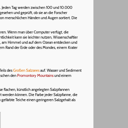
en. Jeden Tag werden zwischen 100 und 10.000
esehen und geprüft, ob sie an die Forscher
 von menschlichen Händen und Augen sortiert. Die
ieren. Wenn man über Computer verfügt, die
ichkeit kann sie leichter nutzen, Wissenschaftler
and, am Himmel und auf dem Ozean entdecken und
dem Rand der Erde oder des Mondes, einem Krater
Teils des
Großen Salzsees
auf. Wasser und Sediment
wischen den
Promontory Mountains
und einem
e flachen, künstlich angelegten Salzpfannen
et werden können. Die Farbe jeder Salzpfanne, die
gefärbte Teiche einen geringeren Salzgehalt als