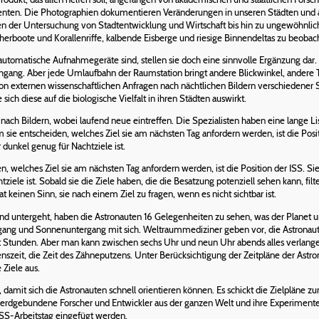
denten. Die Photographien dokumentieren Veränderungen in unseren Städten un
n der Untersuchung von Stadtentwicklung und Wirtschaft bis hin zu ungewöhnlich
rboote und Korallenriffe, kalbende Eisberge und riesige Binnendeltas zu beobac
utomatische Aufnahmegeräte sind, stellen sie doch eine sinnvolle Ergänzung dar
gang. Aber jede Umlaufbahn der Raumstation bringt andere Blickwinkel, andere T
on externen wissenschaftlichen Anfragen nach nächtlichen Bildern verschiedener St
ich diese auf die biologische Vielfalt in ihren Städten auswirkt.
ch Bildern, wobei laufend neue eintreffen. Die Spezialisten haben eine lange Li
 sie entscheiden, welches Ziel sie am nächsten Tag anfordern werden, ist die Posit
 dunkel genug für Nachtziele ist.
, welches Ziel sie am nächsten Tag anfordern werden, ist die Position der ISS. Sie
tziele ist. Sobald sie die Ziele haben, die die Besatzung potenziell sehen kann, f
 keinen Sinn, sie nach einem Ziel zu fragen, wenn es nicht sichtbar ist.
und untergeht, haben die Astronauten 16 Gelegenheiten zu sehen, was der Planet 
ang und Sonnenuntergang mit sich. Weltraummediziner geben vor, die Astronauten
ht Stunden. Aber man kann zwischen sechs Uhr und neun Uhr abends alles verlangen,
enszeit, die Zeit des Zähneputzens. Unter Berücksichtigung der Zeitpläne der Astro
Ziele aus.
amit sich die Astronauten schnell orientieren können. Es schickt die Zielpläne 
 erdgebundene Forscher und Entwickler aus der ganzen Welt und ihre Experiment
ISS-Arbeitstag eingefügt werden.