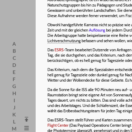
Naturschutzgruppen bis hin zu Pädagogen und Stu
Gewässern und unberührten Landschaften. Sie diene
Diese Aufnahme werden ferner verwendet, um Fische
Obwohl handgeführte Kameras nicht so präzise wie a
Zeit und mit der gleichen
Auflösung
bei jedem Durch
Die Arbeitsgruppe hatte beispielsweise eine Reihe v
Lichtverschmutzung
befassen und sehen wollen, wie s
A
Das
ESRS
-Team bearbeitet Dutzende von Anfragen na
B
Tag, die sie durchgehen, und das Kriterium, nach dem
C
berücksichtigen, ob es hell genug für Tagesziele oder
D
Das Kriterium, nach dem die Spezialisten entscheiden
E
hell genug für Tagesziele oder dunkel genug für Nach
F
Wetter und der Wolkendecke für diese Gebiete. Es hat
G
Da die Sonne für die ISS alle 90 Minuten neu auf- 
H
Raumstation bringt seine eigene Art von Sonnenaufg
I
Tages dauert, um nichts zu bitten. Das sind volle ac
und des Arbeitstages. Und die Schlafenszeit, die Ess
J
wählt das Erdbeobachtungsteam für jeden Tag einige 
K
Das ESRS-Team stellt Führer und Karten zusammen, d
L
Flight Center
(Das Payload Operations Center bringt
M
die Phototermine überprüft, genehmigt und in den 