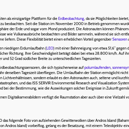
iten als einzigartige Plattform für die
Erdbeobachtung
, da sie Möglichkeiten bietet
en zu beobachten. Seit die Station im November 2000 in Betrieb genommen wurd
häre der Erde und sogar vom Mond produziert. Die Astronauten können Phänomen
isse wie Vulkanausbrüche beobachten und Bilder sammeln, während sie sich entfa
liefern. Diese Flexibilität bietet einen erheblichen Vorteil gegenüber
Sensoren
gen niedrigen Erdumlaufbahn (
LEO
) mit einer Bahnneigung von etwa 51,6° gegen 
icher Richtung. Ihre Geschwindigkeit beträgt dabei bei etwa 28.800 km/h. Auf ihr
r und 52 Grad südlicher Breite zu unterschiedlichen Tageszeiten.
 Erdbeobachtungssensoren, die sich typischerweise auf
polumlaufenden
,
sonnensy
fähr derselben Tageszeit überfliegen. Die Umlaufbahn der Station ermöglicht nich
Lichtverhältnissen, sondern erlaubt es den Astronauten auch, seltene und kurzfristi
atastrophen, und das ISS SERVIR Environmental Research and Visualization Syste
 und bei der Bestimmung, wie die Auswirkungen solcher Ereignisse in Zukunft gemi
en Digitalkamerabildern verfügt die Raumstation aber auch über eine Vielzahl 
20 das folgende Foto von aufziehenden Gewitterwolken über Andros Island (Baham
von Andros Island) vorbeiflog, gelang es der Besatzung, mit einem Teleobjektiv 