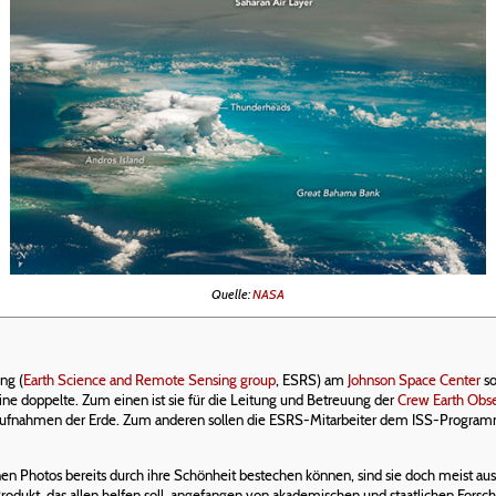
Quelle:
NASA
ng (
Earth Science and Remote Sensing group
, ESRS) am
Johnson Space Center
so
ine doppelte. Zum einen ist sie für die Leitung und Betreuung der
Crew Earth Obser
fnahmen der Erde. Zum anderen sollen die ESRS-Mitarbeiter dem ISS-Programm 
 Photos bereits durch ihre Schönheit bestechen können, sind sie doch meist 
 Produkt, das allen helfen soll, angefangen von akademischen und staatlichen For