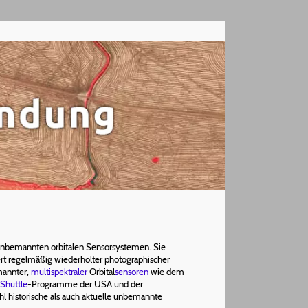
unbemannten orbitalen Sensorsystemen. Sie
rt regelmäßig wiederholter photographischer
mannter,
multispektraler
Orbital
sensoren
wie dem
Shuttle
-Programme der USA und der
l historische als auch aktuelle unbemannte