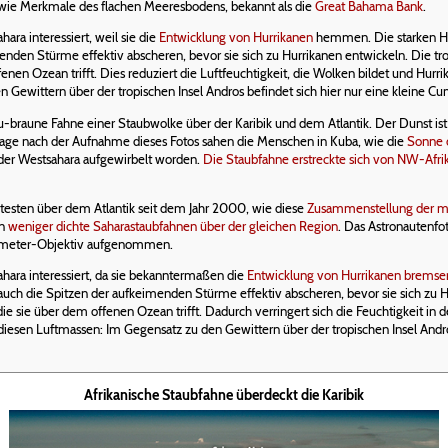
 sowie Merkmale des flachen Meeresbodens, bekannt als die
Great Bahama Bank
.
ara interessiert, weil sie die
Entwicklung von Hurrikanen
hemmen. Die starken Hö
enden Stürme effektiv abscheren, bevor sie sich zu Hurrikanen entwickeln. Die t
fenen Ozean trifft. Dies reduziert die Luftfeuchtigkeit, die Wolken bildet und Hurr
 Gewittern über der tropischen Insel Andros befindet sich hier nur eine kleine 
u-braune Fahne einer Staubwolke über der Karibik und dem Atlantik. Der Dunst ist 
 Tage nach der Aufnahme dieses Fotos sahen die Menschen in Kuba, wie die
Sonne d
der Westsahara aufgewirbelt worden.
Die Staubfahne erstreckte sich von NW-Afrik
testen über dem Atlantik seit dem Jahr 2000, wie diese
Zusammenstellung der m
en
weniger dichte Saharastaubfahnen über der gleichen Region
. Das Astronautenf
limeter-Objektiv aufgenommen.
hara interessiert, da sie bekanntermaßen die
Entwicklung von Hurrikanen bremse
uch die Spitzen der aufkeimenden Stürme effektiv abscheren, bevor sie sich zu H
die sie über dem offenen Ozean trifft. Dadurch verringert sich die Feuchtigkeit in d
iesen Luftmassen: Im Gegensatz zu den Gewittern über der tropischen Insel Andro
Afrikanische Staubfahne überdeckt die Karibik