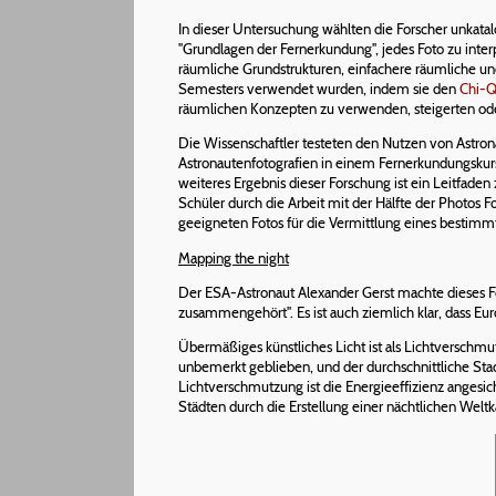
In dieser Untersuchung wählten die Forscher unkata
"Grundlagen der Fernerkundung", jedes Foto zu interp
räumliche Grundstrukturen, einfachere räumliche un
Semesters verwendet wurden, indem sie den
Chi-Q
räumlichen Konzepten zu verwenden, steigerten ode
Die Wissenschaftler testeten den Nutzen von Astro
Astronautenfotografien in einem Fernerkundungskur
weiteres Ergebnis dieser Forschung ist ein Leitfade
Schüler durch die Arbeit mit der Hälfte der Photos
geeigneten Fotos für die Vermittlung eines bestim
Mapping the night
Der ESA-Astronaut Alexander Gerst machte dieses Fo
zusammengehört". Es ist auch ziemlich klar, dass Euro
Übermäßiges künstliches Licht ist als Lichtverschmu
unbemerkt geblieben, und der durchschnittliche Sta
Lichtverschmutzung ist die Energieeffizienz angesic
Städten durch die Erstellung einer nächtlichen Welt