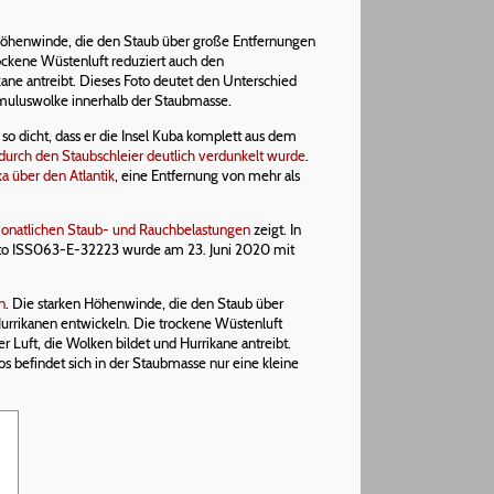
henwinde, die den Staub über große Entfernungen
rockene Wüstenluft reduziert auch den
ikane antreibt. Dieses Foto deutet den Unterschied
Cumuluswolke innerhalb der Staubmasse.
so dicht, dass er die Insel Kuba komplett aus dem
urch den Staubschleier deutlich verdunkelt wurde
.
a über den Atlantik
, eine Entfernung von mehr als
onatlichen Staub- und Rauchbelastungen
zeigt. In
oto ISS063-E-32223 wurde am 23. Juni 2020 mit
n
. Die starken Höhenwinde, die den Staub über
urrikanen entwickeln. Die trockene Wüstenluft
er Luft, die Wolken bildet und Hurrikane antreibt.
s befindet sich in der Staubmasse nur eine kleine