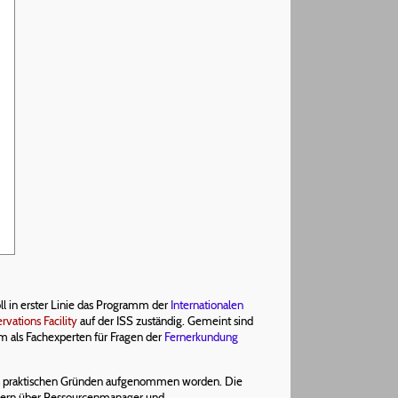
ll in erster Linie das Programm der
Internationalen
vations Facility
auf der ISS zuständig. Gemeint sind
als Fachexperten für Fragen der
Fernerkundung
aus praktischen Gründen aufgenommen worden. Die
schern über Ressourcenmanager und