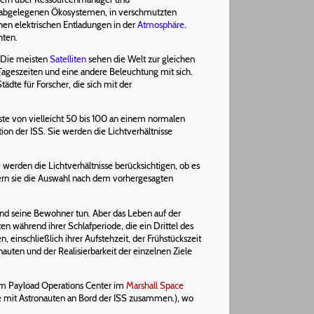
d abgelegenen Ökosystemen, in verschmutzten
en elektrischen Entladungen in der
Atmosphäre
.
hten.
. Die meisten
Satelliten
sehen die Welt zur gleichen
ageszeiten und eine andere Beleuchtung mit sich.
ädte für Forscher, die sich mit der
ste von vielleicht 50 bis 100 an einem normalen
ion der ISS. Sie werden die Lichtverhältnisse
 werden die Lichtverhältnisse berücksichtigen, ob es
iltern sie die Auswahl nach dem vorhergesagten
und seine Bewohner tun. Aber das Leben auf der
 während ihrer Schlafperiode, die ein Drittel des
 einschließlich ihrer Aufstehzeit, der Frühstückszeit
nauten und der Realisierbarkeit der einzelnen Ziele
zum Payload Operations Center im
Marshall Space
e mit Astronauten an Bord der ISS zusammen.), wo