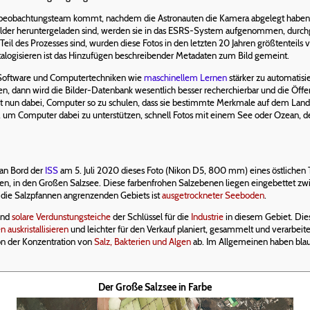
as Erdbeobachtungsteam kommt, nachdem die Astronauten die Kamera abgelegt hab
 Bilder heruntergeladen sind, werden sie in das ESRS-System aufgenommen, durchg
l des Prozesses sind, wurden diese Fotos in den letzten 20 Jahren größtenteils
Katalogisieren ist das Hinzufügen beschreibender Metadaten zum Bild gemeint.
r Software und Computertechniken wie
maschinellem Lernen
stärker zu automatis
, dann wird die Bilder-Datenbank wesentlich besser recherchierbar und die Öffentl
ist nun dabei, Computer so zu schulen, dass sie bestimmte Merkmale auf dem L
 um Computer dabei zu unterstützen, schnell Fotos mit einem See oder Ozean, 
an Bord der
ISS
am 5. Juli 2020 dieses Foto (Nikon D5, 800 mm) eines östlichen 
nen, in den Großen Salzsee. Diese farbenfrohen Salzebenen liegen eingebettet z
an die Salzpfannen angrenzenden Gebiets ist
ausgetrockneter Seeboden
.
ind
solare Verdunstungsteiche
der Schlüssel für die
Industrie
in diesem Gebiet. Dies
n auskristallisieren
und leichter für den Verkauf planiert, gesammelt und verarbeit
von der Konzentration von
Salz, Bakterien und Algen
ab. Im Allgemeinen haben blau 
Der Große Salzsee in Farbe