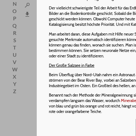
N
Der vielleicht schwierigste Teil der Arbeit für d
O
Bilder an die Bodenkontrolle geschickt. Sobald die
P
geschickt werden können. Obwohl Computer heute Tei
Katalogisierung besitzt höchste Priorität. Und mit 
Q
R
Man arbeitet daran, diese Aufgaben mit Hilfe neue
gesuchte Merkmale automatisch identifizieren können
S
können genau das finden, wonach sie suchen. Man 
T
bestimmen können. Sie setzen neuronale Netze ein,
U
oder einer Stadt zu identifizieren.
V
Der Große Salzsee in Farbe
W
Beim Überflug über Nord-Utah nahm ein Astronaut 
X
strömen von der Bear River Bay, vorbei an Salzebe
Y
Industriegebiet im Osten. Ein Großteil des hellen, 
Z
Benannt nach der Methode der Mineralgewinnung s
verdampfen langsam das Wasser, wodurch
Mineralie
von blau und grün bis orange und rot reicht, hängt 
rote oder orangefarbene Teiche.