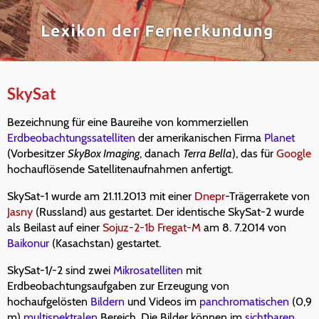
SkySat
Bezeichnung für eine Baureihe von kommerziellen
Erdbeobachtungssatelliten
der amerikanischen Firma
Planet
(Vorbesitzer
SkyBox Imaging
, danach
Terra Bella
), das für
Google
hochauflösende Satellitenaufnahmen anfertigt.
SkySat-1 wurde am 21.11.2013 mit einer
Dnepr
-Trägerrakete von
Jasny
(Russland) aus gestartet. Der identische SkySat-2 wurde
als Beilast auf einer
Sojuz-2-1b Fregat-M
am 8. 7.2014 von
Baikonur
(Kasachstan) gestartet.
SkySat-1/-2 sind zwei
Mikrosatelliten
mit
Erdbeobachtungsaufgaben zur Erzeugung von
hochaufgelösten
Bildern
und Videos im
panchromatischen
(0,9
m)
multispektralen
Bereich. Die Bilder können im
sichtbaren