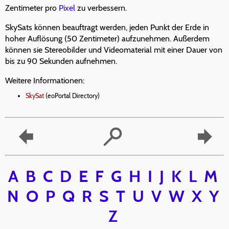
Zentimeter pro
Pixel
zu verbessern.
SkySats können beauftragt werden, jeden Punkt der Erde in
hoher Auflösung (50 Zentimeter) aufzunehmen. Außerdem
können sie Stereobilder und Videomaterial mit einer Dauer von
bis zu 90 Sekunden aufnehmen.
Weitere Informationen:
SkySat
(eoPortal Directory)
A
B
C
D
E
F
G
H
I
J
K
L
M
N
O
P
Q
R
S
T
U
V
W
X
Y
Z