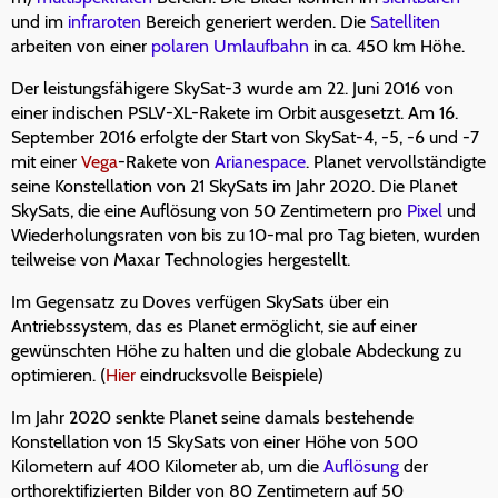
und im
infraroten
Bereich generiert werden. Die
Satelliten
arbeiten von einer
polaren Umlaufbahn
in ca. 450 km Höhe.
Der leistungsfähigere SkySat-3 wurde am 22. Juni 2016 von
einer indischen PSLV-XL-Rakete im Orbit ausgesetzt. Am 16.
September 2016 erfolgte der Start von SkySat-4, -5, -6 und -7
mit einer
Vega
-Rakete von
Arianespace
. Planet vervollständigte
seine Konstellation von 21 SkySats im Jahr 2020. Die Planet
SkySats, die eine Auflösung von 50 Zentimetern pro
Pixel
und
Wiederholungsraten von bis zu 10-mal pro Tag bieten, wurden
teilweise von Maxar Technologies hergestellt.
Im Gegensatz zu Doves verfügen SkySats über ein
Antriebssystem, das es Planet ermöglicht, sie auf einer
gewünschten Höhe zu halten und die globale Abdeckung zu
optimieren. (
Hier
eindrucksvolle Beispiele)
Im Jahr 2020 senkte Planet seine damals bestehende
Konstellation von 15 SkySats von einer Höhe von 500
Kilometern auf 400 Kilometer ab, um die
Auflösung
der
orthorektifizierten Bilder von 80 Zentimetern auf 50