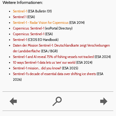
Weitere Informationen:
Sentinel-1
(ESA Bulletin 131)
Sentinel 1
(ESA)
Sentinel-1 - Radar Vision for Copernicus
(ESA 2014)
Copernicus: Sentinel-1
(eoPortal Directory)
Copernicus: Sentinel-1
(ESA)
Sentinel-1
(CEOS EO Handbook)
Daten der Mission Sentinel-1: Deutschlandkarte zeigt Verschiebungen
der Landoberfläche
(ESA / BGR)
Sentinel-1 and AI reveal 75% of fishing vessels not tracked
(ESA 2024)
10 ways Sentinel-1 data lets us ‘see’ our world
(ESA 2024)
Sentinel-1 mission… did you know?
(ESA 2025)
Sentinel-1's decade of essential data over shifting ice sheets
(ESA
2026)