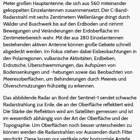
Meter großen Hauptantenne, die sich aus 560 miteinander
gekoppelten Einzelantennen zusammensetzt. Der C-Band-
Radarstrahl mit sechs Zentimetern Wellenlänge dringt durch
Wälder und Buschwerk bis auf den Erdboden und nimmt
Bewegungen und Veränderungen der Erdoberfläche im
Zentimeterbereich wahr. Mit der aus 280 Einzelantennen
bestehenden aktiven Antenne können große Gebiete schnell
abgedeckt werden. Im Fokus stehen dabei Eisbeobachtungen in
den Polarregionen, vulkanische Aktivitäten, Erdbeben,
Erdrutsche, Überschwemmungen, das Aufspüren von
Bodensenkungen und -hebungen sowie das Beobachten von
Meeresoberflächen, um Behinderungen durch Meereis und
Ölverschmutzungen frühzeitig zu erkennen.
Das abbildende Radar an Bord der Sentinel-1 sendet schwache
Radarstrahlung zur Erde, die an der Oberfläche reflektiert wird.
Die Stärke der Reflektion wird am Satelliten gemessen und ist
im wesentlich abhängig von der Art der Oberfläche und der
Topographie. Um Oberflächen noch besser unterscheiden zu
können werden die Radarstrahlen vor Aussenden durch Filter
geschickt. Diese lassen nur vertikale oder horizontale Anteile