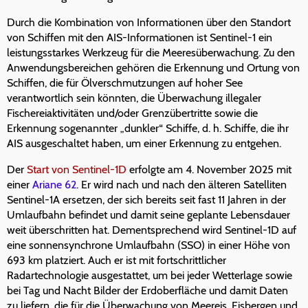
Durch die Kombination von Informationen über den Standort
von Schiffen mit den AIS-Informationen ist Sentinel-1 ein
leistungsstarkes Werkzeug für die Meeresüberwachung. Zu den
Anwendungsbereichen gehören die Erkennung und Ortung von
Schiffen, die für Ölverschmutzungen auf hoher See
verantwortlich sein könnten, die Überwachung illegaler
Fischereiaktivitäten und/oder Grenzübertritte sowie die
Erkennung sogenannter „dunkler“ Schiffe, d. h. Schiffe, die ihr
AIS ausgeschaltet haben, um einer Erkennung zu entgehen.
Der
Start von Sentinel-1D
erfolgte am 4. November 2025 mit
einer
Ariane 62
. Er wird nach und nach den älteren Satelliten
Sentinel-1A ersetzen, der sich bereits seit fast 11 Jahren in der
Umlaufbahn befindet und damit seine geplante Lebensdauer
weit überschritten hat. Dementsprechend wird Sentinel-1D auf
eine sonnensynchrone Umlaufbahn (SSO) in einer Höhe von
693 km platziert. Auch er ist mit fortschrittlicher
Radartechnologie ausgestattet, um bei jeder Wetterlage sowie
bei Tag und Nacht Bilder der Erdoberfläche und damit Daten
zu liefern, die für die Überwachung von Meereis, Eisbergen und