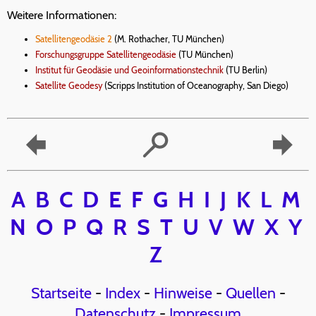
Weitere Informationen:
Satellitengeodäsie 2
(M. Rothacher, TU München)
Forschungsgruppe Satellitengeodäsie
(TU München)
Institut für Geodäsie und Geoinformationstechnik
(TU Berlin)
Satellite Geodesy
(Scripps Institution of Oceanography, San Diego)
A
B
C
D
E
F
G
H
I
J
K
L
M
N
O
P
Q
R
S
T
U
V
W
X
Y
Z
Startseite
-
Index
-
Hinweise
-
Quellen
-
Datenschutz
-
Impressum