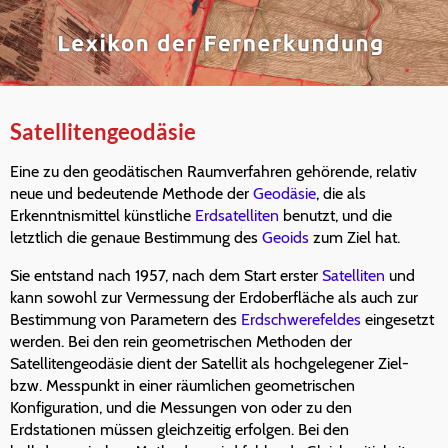
Satellitengeodäsie
Eine zu den geodätischen Raumverfahren gehörende, relativ
neue und bedeutende Methode der
Geodäsie
, die als
Erkenntnismittel künstliche
Erdsatelliten
benutzt, und die
letztlich die genaue Bestimmung des
Geoids
zum Ziel hat.
Sie entstand nach 1957, nach dem Start erster
Satelliten
und
kann sowohl zur Vermessung der Erdoberfläche als auch zur
Bestimmung von Parametern des
Erdschwerefeldes
eingesetzt
werden. Bei den rein geometrischen Methoden der
Satellitengeodäsie dient der Satellit als hochgelegener Ziel-
bzw. Messpunkt in einer räumlichen geometrischen
Konfiguration, und die Messungen von oder zu den
Erdstationen müssen gleichzeitig erfolgen. Bei den