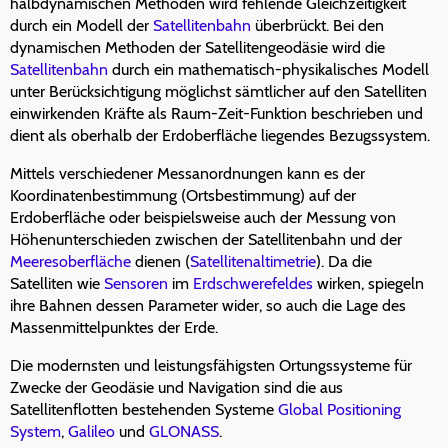
halbdynamischen Methoden wird fehlende Gleichzeitigkeit
durch ein Modell der
Satellitenbahn
überbrückt. Bei den
dynamischen Methoden der Satellitengeodäsie wird die
Satellitenbahn
durch ein mathematisch-physikalisches Modell
unter Berücksichtigung möglichst sämtlicher auf den Satelliten
einwirkenden Kräfte als Raum-Zeit-Funktion beschrieben und
dient als oberhalb der Erdoberfläche liegendes Bezugssystem.
Mittels verschiedener Messanordnungen kann es der
Koordinatenbestimmung (Ortsbestimmung) auf der
Erdoberfläche oder beispielsweise auch der Messung von
Höhenunterschieden zwischen der Satellitenbahn und der
Meeresoberfläche
dienen (
Satellitenaltimetrie
). Da die
Satelliten wie
Sensoren
im
Erdschwerefeldes
wirken, spiegeln
ihre Bahnen dessen Parameter wider, so auch die Lage des
Massenmittelpunktes der Erde.
Die modernsten und leistungsfähigsten Ortungssysteme für
Zwecke der Geodäsie und Navigation sind die aus
Satellitenflotten bestehenden Systeme
Global Positioning
System
,
Galileo
und
GLONASS
.