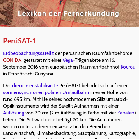
PerúSAT-1
Erdbeobachtungssatellit
der peruanischen Raumfahrtbehörde
CONIDA
, gestartet mit einer
Vega
-Trägerrakete am 16.
September 2016 vom europäischen Raumfahrtbahnhof
Kourou
in Französisch-Guayana.
Der
dreiachsenstabilisierte
PerúSAT-1 befindet sich auf einer
sonnensynchronen
polaren Umlaufbahn
in einer Höhe von
rund 695 km. Mithilfe seines hochmodernen Siliziumkarbid-
Optikinstruments wird der Satellit Aufnahmen mit einer
Auflösung
von 70 cm (2 m Auflösung in Farbe mit vier
Kanälen
)
liefern. Die Schwadbreite beträgt 20 km. Die Aufnahmen
werden unter anderem eingesetzt in den Bereichen
Landwirtschaft, Klimabeobachtung, Stadtplanung, Kartographie,