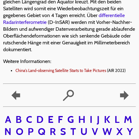
gleichen Längengrad den Äquator kreuzt. Mit den beiden
Satelliten wird somit eine Wiederbeobachtungszeit für ein
gegebenes Gebiet von 4 Tagen erreicht. Über
differentielle
Radarinterferometrie
(D-InSAR) werden mit Vorher-Nachher-
Bildern und aufwendiger Datenverarbeitung gerade ablaufende
Oberflächendeformationen wie sich senkende Gebäude oder
rutschende Hänge mit einer Genauigkeit im Millimeterbereich
dokumentiert.
Weitere Informationen:
China's Land-observing Satellite Starts to Take Pictures
(AIR 2022)
A
B
C
D
E
F
G
H
I
J
K
L
M
N
O
P
Q
R
S
T
U
V
W
X
Y