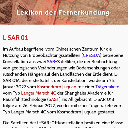
L-SAR 01
Im Aufbau begriffene, vom Chinesischen Zentrum für die
Nutzung von Erdbeobachtungssatelliten (
CRESDA
) betriebene
Konstellation aus zwei
SAR
-Satelliten, die der Beobachtung
von geologischen Veränderungen wie Bodensenkungen oder
rutschenden Hängen auf den Landflächen der Erde dient. L-
SAR 01A, der erste Satellit der Konstellation, wurde am 25.
Januar 2022 vom
Kosmodrom Jiuquan
mit einer
Trägerrakete
vom Typ
Langer Marsch 4C
der Shanghaier Akademie für
Raumfahrttechnologie (
SAST
) ins All gebracht. L-SAR 01B
folgte am 26. Februar 2022, wieder mit einer Trägerrakete vom
Typ Langer Marsch 4C vom Kosmodrom Jiuquan gestartet.
Die Satelliten der L-SAR-01-Konstellation besitzen eine Masse