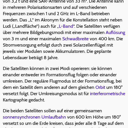
von 3,2 t und eine SAR-Antenne von 33 m². Die Antenne kann
in mehreren Polarisationsarten und auf verschiedenen
Frequenzen zwischen 1 und 2 GHz im L-Band betrieben
werden. Das „L“ im Akronym für die Konstellation steht neben
Ludi („Landfläche“) auch für „
L-Band
“. Die Satelliten verfügen
über mehrere Bildgebungsmodi mit einer maximalen
Auflösung
von 3 m und einer maximalen
Schwadbreite
von 400 km. Die
Stromversorgung erfolgt durch zwei Solarzellenflügel mit
jeweils vier Modulen sowie Akkumulatoren. Die geplante
Lebensdauer beträgt 8 Jahre.
Die Satelliten können in zwei Modi operieren: sie können
einander entweder im Formationsflug folgen oder einander
umkreisen. Der reguläre Flugmodus ist der Formationsflug, bei
dem ein Satellit dem anderen auf dem gleichen
Orbit
um 180°
versetzt folgt. Der Umkreisungsmodus ist für
interferometrische
Kartographie gedacht.
Die beiden Satelliten sollen auf einer gemeinsamen
sonnensynchronen Umlaufbahn
von 600 km Höhe um 180°
versetzt so um die Erde kreisen, dass jeder alle 8 Tage auf dem