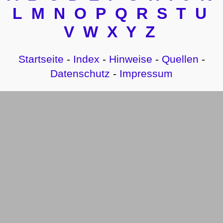
L
M
N
O
P
Q
R
S
T
U
V
W
X
Y
Z
Startseite
-
Index
-
Hinweise
-
Quellen
-
Datenschutz
-
Impressum