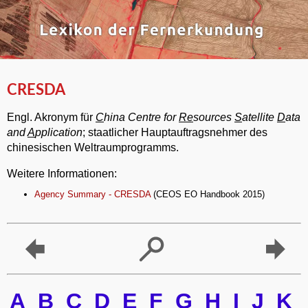
CRESDA
Engl. Akronym für
C
hina Centre for
Re
sources
S
atellite
D
ata
and
A
pplication
; staatlicher Hauptauftragsnehmer des
chinesischen Weltraumprogramms.
Weitere Informationen:
Agency Summary - CRESDA
(CEOS EO Handbook 2015)
A
B
C
D
E
F
G
H
I
J
K