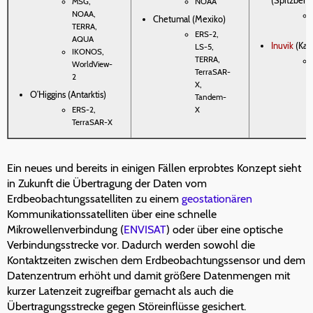
(Spitzberg
MSG,
NOAA
NOAA,
Chetumal (Mexiko)
TERRA,
ERS-2,
AQUA
Inuvik
(Kan
LS-5,
IKONOS,
TERRA,
WorldView-
TerraSAR-
2
X,
O’Higgins (Antarktis)
Tandem-
ERS-2,
X
TerraSAR-X
Ein neues und bereits in einigen Fällen erprobtes Konzept sieht
in Zukunft die Übertragung der Daten vom
Erdbeobachtungssatelliten zu einem
geostationären
Kommunikationssatelliten über eine schnelle
Mikrowellenverbindung (
ENVISAT
) oder über eine optische
Verbindungsstrecke vor. Dadurch werden sowohl die
Kontaktzeiten zwischen dem Erdbeobachtungssensor und dem
Datenzentrum erhöht und damit größere Datenmengen mit
kurzer Latenzeit zugreifbar gemacht als auch die
Übertragungsstrecke gegen Störeinflüsse gesichert.