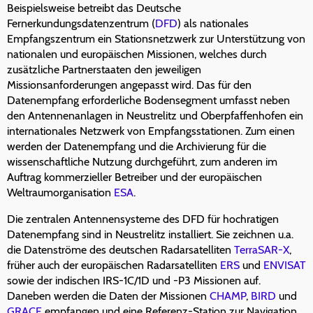
Beispielsweise betreibt das Deutsche
Fernerkundungsdatenzentrum (
DFD
) als nationales
Empfangszentrum ein Stationsnetzwerk zur Unterstützung von
nationalen und europäischen Missionen, welches durch
zusätzliche Partnerstaaten den jeweiligen
Missionsanforderungen angepasst wird. Das für den
Datenempfang erforderliche Bodensegment umfasst neben
den Antennenanlagen in Neustrelitz und Oberpfaffenhofen ein
internationales Netzwerk von Empfangsstationen. Zum einen
werden der Datenempfang und die Archivierung für die
wissenschaftliche Nutzung durchgeführt, zum anderen im
Auftrag kommerzieller Betreiber und der europäischen
Weltraumorganisation
ESA
.
Die zentralen Antennensysteme des DFD für hochratigen
Datenempfang sind in Neustrelitz installiert. Sie zeichnen u.a.
die Datenströme des deutschen Radarsatelliten
TerraSAR-X
,
früher auch der europäischen Radarsatelliten
ERS
und
ENVISAT
sowie der indischen IRS-1C/1D und -P3 Missionen auf.
Daneben werden die Daten der Missionen
CHAMP
,
BIRD
und
GRACE
empfangen und eine Referenz-Station zur Navigation