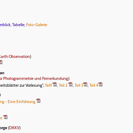
blick, Tabelle
;
Foto-Galerie
Earth Observation
)
fan
 für Photogrammetrie und Fernerkundung)
:
itsblätter zur Vorlesung",
Teil1
,
Teil 2
,
Teil 3
,
Teil 4
)
ng - Eine Einführung
de
orge
(
DKKV
)