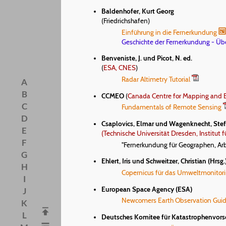
Baldenhofer, Kurt Georg
(Friedrichshafen)
Einführung in die Fernerkundung
Geschichte der Fernerkundung - Über
Benveniste, J. und Picot, N. ed.
(
ESA, CNES
)
Radar Altimetry Tutorial
A
B
CCMEO
(
Canada Centre for Mapping and 
C
Fundamentals of Remote Sensing
D
Csaplovics, Elmar und Wagenknecht, Ste
E
(Technische Universität Dresden, Institut
F
"Fernerkundung für Geographen, Arbe
G
Ehlert, Iris und Schweitzer, Christian (Hrsg.
H
Copernicus für das Umweltmonitori
I
European Space Agency (ESA)
J
Newcomers Earth Observation Gui
K
L
Deutsches Komitee für Katastrophenvors