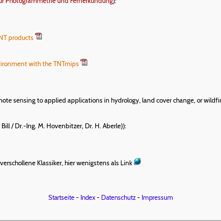
t für Photogrammetrie und Fernerkundung
):
TNT products
vironment with the TNTmips
ote sensing to applied applications in hydrology, land cover change, or wil
 Bill / Dr.-Ing. M. Hovenbitzer, Dr. H. Aberle)):
erschollene Klassiker, hier wenigstens als Link
Startseite
-
Index
-
Datenschutz
-
Impressum