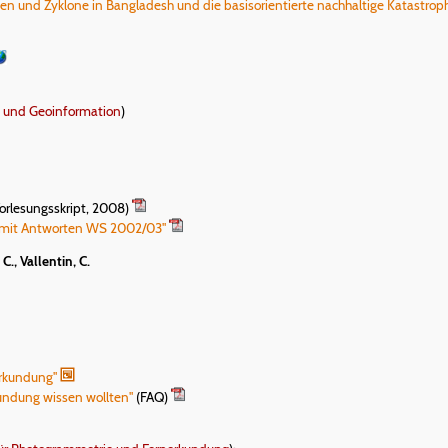
 und Zyklone in Bangladesh und die basisorientierte nachhaltige Katastrop
ie und Geoinformation
)
Vorlesungsskript, 2008)
n mit Antworten WS 2002/03
"
C., Vallentin, C.
nerkundung"
undung wissen wollten"
(FAQ)