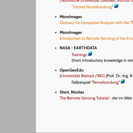
(Technische Universität Dresden, Institu
"Tutorial Fernerkundung
"
MicroImages
Glossary for Geospatial Analysis with the 
MicroImages
Introduction to Remote Sensing of the En
NASA - EARTHDATA
Trainings
(from introductory knowledge in rem
OpenGeoEdu
(
Universität Rostock
/
BKG
(Prof. Dr.-Ing. R.
Fallbeispiel "
Fernerkundung
"
Short, Nicolas
The Remote Sensing Tutorial
- der im Web v