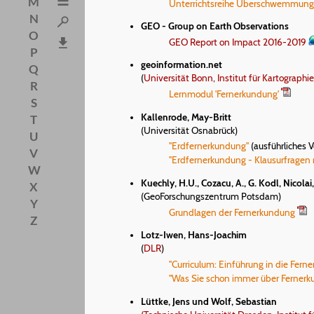
M
Unterrichtsreihe Überschwemmungen
N
GEO - Group on Earth Observations
O
GEO Report on Impact 2016-2019
P
geoinformation.net
Q
(
Universität Bonn, Institut für Kartograph
R
Lernmodul 'Fernerkundung'
S
Kallenrode, May-Britt
T
(Universität Osnabrück)
U
"Erdfernerkundung"
(ausführliches 
V
"Erdfernerkundung - Klausurfrage
W
Kuechly, H.U., Cozacu, A., G. Kodl, Nicolai, 
X
(GeoForschungszentrum Potsdam)
Y
Grundlagen der Fernerkundung
Z
Lotz-Iwen, Hans-Joachim
(
DLR
)
"Curriculum: Einführung in die Fer
"Was Sie schon immer über Fernerk
Lüttke, Jens und Wolf, Sebastian