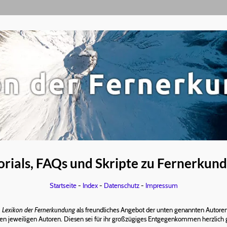
orials, FAQs und Skripte zu Fernerkun
Startseite
-
Index
-
Datenschutz
-
Impressum
m
Lexikon der Fernerkundung
als freundliches Angebot der unten genannten Autoren 
 den jeweiligen Autoren. Diesen sei für ihr großzügiges Entgegenkommen herzlich 