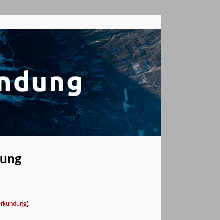
dung
nerkundung
):