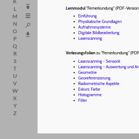
K
L
Lernmodul
"Fernerkundung" (PDF-Version
M
Einführung
Physikalische Grundlagen
N
Aufnahmesysteme
O
Digitale Bildbearbeitung
P
Laserscanning
Q
Vorlesungsfolien
zu "Fernerkundung" (PDF
R
S
Laserscanning - Sensorik
Laserscanning - Auswertung und 
T
Geometrie
U
Georeferenzierung
V
Radiometrische Aspekte
Exkurs: Farbe
W
Histogramme
X
Filter
Y
Z