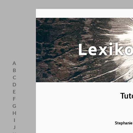
A
B
C
D
E
Tut
F
G
H
I
Stephanie 
J