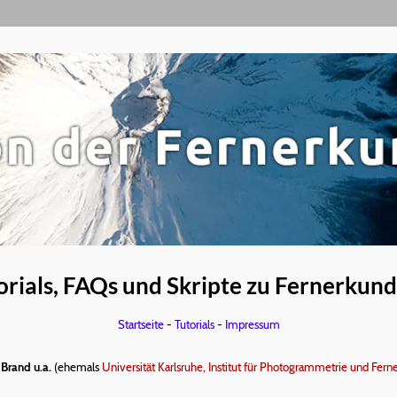
orials, FAQs und Skripte zu Fernerkun
Startseite
-
Tutorials
-
Impressum
Brand u.a.
(ehemals
Universität Karlsruhe, Institut für Photogrammetrie und Fer