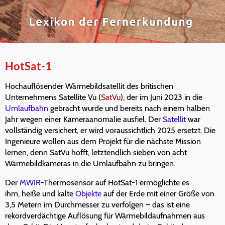
HotSat-1
Hochauflösender Wärmebildsatellit des britischen
Unternehmens Satellite Vu (
SatVu
), der im Juni 2023 in die
Umlaufbahn
gebracht wurde und bereits nach einem halben
Jahr wegen einer Kameraanomalie ausfiel. Der
Satellit
war
vollständig versichert, er wird voraussichtlich 2025 ersetzt. Die
Ingenieure wollen aus dem Projekt für die nächste Mission
lernen, denn SatVu hofft, letztendlich sieben von acht
Wärmebildkameras in die Umlaufbahn zu bringen.
Der
MWIR
-Thermosensor auf HotSat-1 ermöglichte es
ihm, heiße und kalte
Objekte
auf der Erde mit einer Größe von
3,5 Metern im Durchmesser zu verfolgen – das ist eine
rekordverdächtige Auflösung für Wärmebildaufnahmen aus