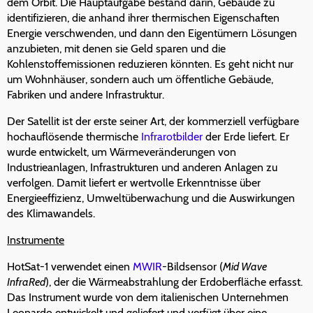
dem Orbit. Die Hauptaufgabe bestand darin, Gebäude zu
identifizieren, die anhand ihrer thermischen Eigenschaften
Energie verschwenden, und dann den Eigentümern Lösungen
anzubieten, mit denen sie Geld sparen und die
Kohlenstoffemissionen reduzieren könnten. Es geht nicht nur
um Wohnhäuser, sondern auch um öffentliche Gebäude,
Fabriken und andere Infrastruktur.
Der Satellit ist der erste seiner Art, der kommerziell verfügbare
hochauflösende thermische
Infrarotbilder
der Erde liefert. Er
wurde entwickelt, um Wärmeveränderungen von
Industrieanlagen, Infrastrukturen und anderen Anlagen zu
verfolgen. Damit liefert er wertvolle Erkenntnisse über
Energieeffizienz, Umweltüberwachung und die Auswirkungen
des Klimawandels.
Instrumente
HotSat-1 verwendet einen
MWIR
-Bildsensor (
Mid Wave
InfraRed
), der die Wärmeabstrahlung der Erdoberfläche erfasst.
Das Instrument wurde von dem italienischen Unternehmen
Leonardo entwickelt und geliefert und verfügt über eine