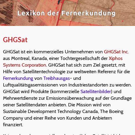
GHGSat
GHGSat ist ein kommerzielles Unternehmen von
GHGSat Inc.
aus Montreal, Kanada, einer Tochtergesellschaft der
Xiphos
Systems Corporation
. GHGSat hat sich zum Ziel gesetzt, mit
Hilfe von Satellitentechnologie zur weltweiten Referenz für die
Fernerkundung
von
Treibhausgas
- und
Luftqualitätsgasemissionen von Industriestandorten zu werden.
GHGSat wird Produkte (kommerzielle
Satellitenbilder
) und
Mehrwertdienste zur Emissionsüberwachung auf der Grundlage
seiner Satellitendaten anbieten. Die Mission wird von
Sustainable Development Technology Canada, The Boeing
Company und einer Reihe von Kunden und Anbietern
finanziert.