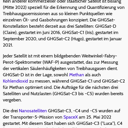
Kein anderer kommerzieller oder staatlicher Satellit ist bislang
(Mitte 2022) speziell für die Erkennung und Quantifizierung von
Treibhausgasemissionen aus so kleinen Punktquellen wie
einzelnen Öl- und Gasbohrungen konzipiert. Die GHGSat-
Konstellation besteht derzeit aus drei Satelliten: GHGSat-D
(Claire), gestartet im Juni 2016, GHGSat-C1 (Iris), gestartet im
September 2020, und GHGSat-C2 (Hugo), gestartet im Januar
2021.
Jeder Satellit ist mit einem bildgebenden Weitwinkel-Fabry-
Perot-Spektrometer (WAF-P) ausgestattet, das zur Messung
der vertikalen Säulenhäufigkeiten von Treibhausgasen dient.
GHGSat-D ist in der Lage, sowohl
Methan
als auch
Kohlendioxid
zu messen, während GHGSat-C1 und GHGSat-C2
für Methan optimiert sind. Die Aufträge für die nächsten drei
Satelliten und Nutzlasten (GHGSat-C3 bis -C5) wurden bereits
vergeben.
Die drei
Nanosatelliten
GHGSat-C3, -C4 und -C5 wurden auf
der Transporter-5-Mission von
SpaceX
am 25. Mai 2022
gestartet. Mit diesem Start haben sich GHGSat-C3 ("Luca"), C4