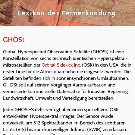
GHOSt
G
lobal
H
yperspectral
O
bservation
S
a
t
ellite (GHOSt) ist eine
Konstellation von sechs technisch identischen Hyperspektral-
Mikrosatelliten der
Orbital Sidekick Inc.
(OSK) in den USA, die in
erster Linie für die Atmosphärenchemie eingesetzt werden. Die
Satelliten befinden sich in sonnensynchronen Umlaufbahnen.
GHOSt soll auf seinem Vorgänger Aurora aufbauen und
verbesserte kommerzielle Datensätze für Industrie, Regierung,
Landwirtschaft, Umwelt und Verteidigung bereitstellen.
Jeder GHOSt-Satellit verfügt über einen speziell von OSK
entwickelten Hyperspektral-Imager. Der Sensor wurde
entwickelt, um 512 Spektralbänder im Bereich des sichtbaren
Lichts (VIS) bis zum kurzwelligen Infrarot (SWIR) zu erfassen.