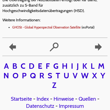
zusätzlich zu S-Band für
Hochgeschwindigkeitsdatenübertragungen (HSD).
Weitere Informationen:
GHOSt - Global Hyperspectral Observation Satellite
(eoPortal)
A
B
C
D
E
F
G
H
I
J
K
L
M
N
O
P
Q
R
S
T
U
V
W
X
Y
Z
Startseite
-
Index
-
Hinweise
-
Quellen
-
Datenschutz
-
Impressum