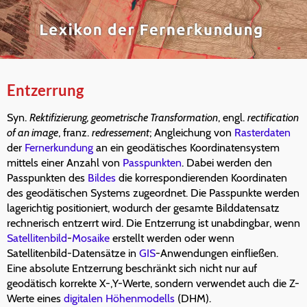
Entzerrung
Syn.
Rektifizierung, geometrische Transformation
, engl.
rectification
of an image
, franz.
redressement
; Angleichung von
Rasterdaten
der
Fernerkundung
an ein geodätisches Koordinatensystem
mittels einer Anzahl von
Passpunkten
. Dabei werden den
Passpunkten des
Bildes
die korrespondierenden Koordinaten
des geodätischen Systems zugeordnet. Die Passpunkte werden
lagerichtig positioniert, wodurch der gesamte Bilddatensatz
rechnerisch entzerrt wird. Die Entzerrung ist unabdingbar, wenn
Satellitenbild
-
Mosaike
erstellt werden oder wenn
Satellitenbild-Datensätze in
GIS
-Anwendungen einfließen.
Eine absolute Entzerrung beschränkt sich nicht nur auf
geodätisch korrekte X-,Y-Werte, sondern verwendet auch die Z-
Werte eines
digitalen Höhenmodells
(DHM).