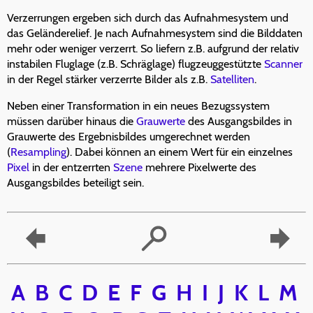
Verzerrungen ergeben sich durch das Aufnahmesystem und
das Geländerelief. Je nach Aufnahmesystem sind die Bilddaten
mehr oder weniger verzerrt. So liefern z.B. aufgrund der relativ
instabilen Fluglage (z.B. Schräglage) flugzeuggestützte
Scanner
in der Regel stärker verzerrte Bilder als z.B.
Satelliten
.
Neben einer Transformation in ein neues Bezugssystem
müssen darüber hinaus die
Grauwerte
des Ausgangsbildes in
Grauwerte des Ergebnisbildes umgerechnet werden
(
Resampling
). Dabei können an einem Wert für ein einzelnes
Pixel
in der entzerrten
Szene
mehrere Pixelwerte des
Ausgangsbildes beteiligt sein.
A
B
C
D
E
F
G
H
I
J
K
L
M