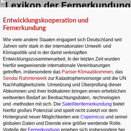
Entwicklungskooperation und
Fernerkundung
Wie viele andere Staaten engagiert sich Deutschland seit
Jahren sehr stark in der internationalen Umwelt- und
Klimapolitik und in der damit verknüpften
Entwicklungszusammenarbeit. In der letzten Zeit wurden
hierfür wegweisende internationale Vereinbarungen
getroffen, insbesondere das
Pariser Klimaabkommen
, das
Sendai Rahmenwerk
zur Katastrophenvorsorge und die UN
Nachhaltigkeitsziele. Umsetzung und Überprüfung dieser
Abkommen und ihrer Indikatoren bringen einen erheblichen
weltweiten Bedarf an Beobachtungsdaten, -technologien
und -methoden mit sich. Die
Satellitenfernerkundung
bietet
hierfür großes Potenzial und spielt nicht zuletzt vor dem
Hintergrund neuer Möglichkeiten wie
Copernicus
und seiner
globalen Daten und Dienste eine größer werdende Rolle.
Vorteile der
Fernerkundung
ergeben sich insbesondere bei