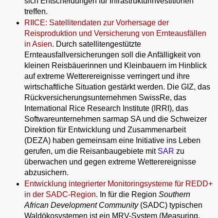
sich Entscheidungen für Infrastrukturinvestitionen
treffen.
RIICE: Satellitendaten zur Vorhersage der
Reisproduktion und Versicherung von Ernteausfällen
in Asien
. Durch satellitengestützte
Ernteausfallversicherungen soll die Anfälligkeit von
kleinen Reisbäuerinnen und Kleinbauern im Hinblick
auf extreme Wetterereignisse verringert und ihre
wirtschaftliche Situation gestärkt werden. Die GIZ, das
Rückversicherungsunternehmen SwissRe, das
International Rice Research Institute (IRRI), das
Softwareunternehmen sarmap SA und die Schweizer
Direktion für Entwicklung und Zusammenarbeit
(DEZA) haben gemeinsam eine Initiative ins Leben
gerufen, um die Reisanbaugebiete mit
SAR
zu
überwachen und gegen extreme Wetterereignisse
abzusichern.
Entwicklung integrierter Monitoringsysteme für REDD+
in der SADC-Region
. In für die Region
Southern
African Development Community
(SADC) typischen
Waldökosystemen ist ein MRV-System (Measuring,