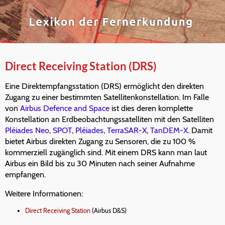
Direct Receiving Station (DRS)
Eine Direktempfangsstation (DRS) ermöglicht den direkten
Zugang zu einer bestimmten Satellitenkonstellation. Im Falle
von
Airbus Defence and Space
ist dies deren komplette
Konstellation an Erdbeobachtungssatelliten mit den Satelliten
Pléiades Neo
,
SPOT
,
Pléiades
,
TerraSAR-X
,
TanDEM-X
. Damit
bietet Airbus direkten Zugang zu Sensoren, die zu 100 %
kommerziell zugänglich sind. Mit einem DRS kann man laut
Airbus ein Bild bis zu 30 Minuten nach seiner Aufnahme
empfangen.
Weitere Informationen:
Direct Receiving Station
(Airbus D&S)