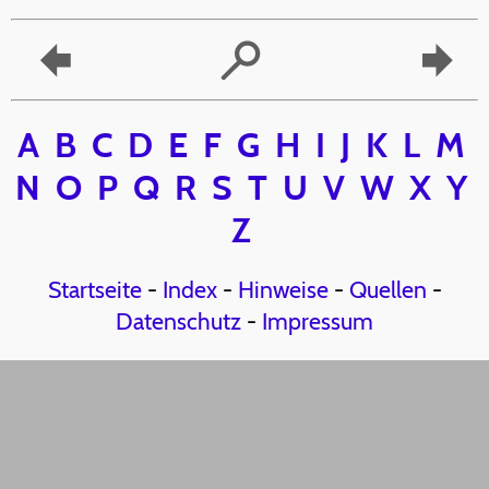
A
B
C
D
E
F
G
H
I
J
K
L
M
N
O
P
Q
R
S
T
U
V
W
X
Y
Z
Startseite
-
Index
-
Hinweise
-
Quellen
-
Datenschutz
-
Impressum