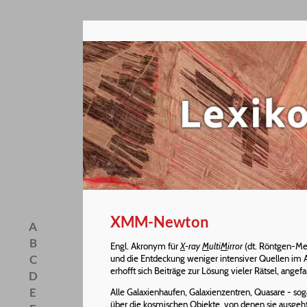
XMM-Newton
A
B
Engl. Akronym für
X
-ray
M
ulti
M
irror
(dt. Röntgen-Me
C
und die Entdeckung weniger intensiver Quellen im A
erhofft sich Beiträge zur Lösung vieler Rätsel, ange
D
E
Alle Galaxienhaufen, Galaxienzentren, Quasare - s
über die kosmischen Objekte, von denen sie ausgeht