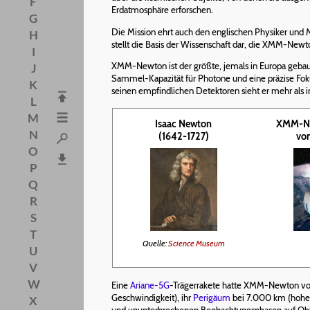
F
Erdatmosphäre erforschen.
G
Die Mission ehrt auch den englischen Physiker und
H
stellt die Basis der Wissenschaft dar, die XMM-Newto
I
XMM-Newton ist der größte, jemals in Europa gebaute
J
Sammel-Kapazität für Photone und eine präzise Foku
K
seinen empfindlichen Detektoren sieht er mehr als i
L
M
Isaac Newton
XMM-Ne
N
(1642-1727)
von
O
P
Q
R
S
T
Quelle:
Science Museum
U
V
W
Eine
Ariane-5G
-Trägerrakete hatte XMM-Newton vo
Geschwindigkeit), ihr
Perigäum
bei 7.000 km (hohe 
X
und ununterbrochenen Beobachtungsphasen auf Objekt