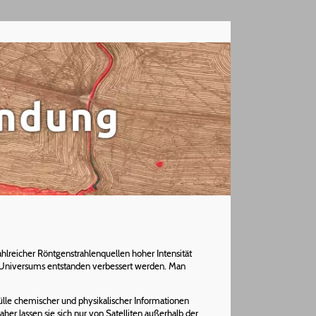
hlreicher Röntgenstrahlenquellen hoher Intensität
es Universums entstanden verbessert werden. Man
Fülle chemischer und physikalischer Informationen
aher lassen sie sich nur von Satelliten außerhalb der