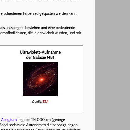
 verschiedenen Farben aufgespalten werden kann,
Präzisionsspiegeln bestehen und eine bedeutende
empfindlichsten, die je entwickelt wurden, und mit
Ultraviolett-Aufnahme
der Galaxie M81
Quelle:
ESA
n
Apogäum
liegt bei 114.000 km (geringe
Mond, sodass die Astronomen die benötigt langen
rhalb der irdischen Strahlungsgürtel zu arbeiten.