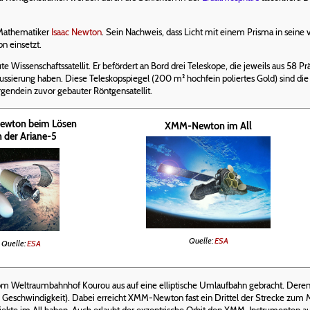
 Mathematiker
Isaac Newton
. Sein Nachweis, dass Licht mit einem Prisma in seine
n einsetzt.
 Wissenschaftssatellit. Er befördert an Bord drei Teleskope, die jeweils aus 58 
ssierung haben. Diese Teleskopspiegel (200 m² hochfein poliertes Gold) sind die 
rgendein zuvor gebauter Röntgensatellit.
wton beim Lösen
XMM-Newton im All
 der Ariane-5
Quelle:
ESA
Quelle:
ESA
m Weltraumbahnhof Kourou aus auf eine elliptische Umlaufbahn gebracht. Dere
Geschwindigkeit). Dabei erreicht XMM-Newton fast ein Drittel der Strecke zum 
e im All haben. Auch erlaubt der exzentrische Orbit den XMM-Instrumenten ausse