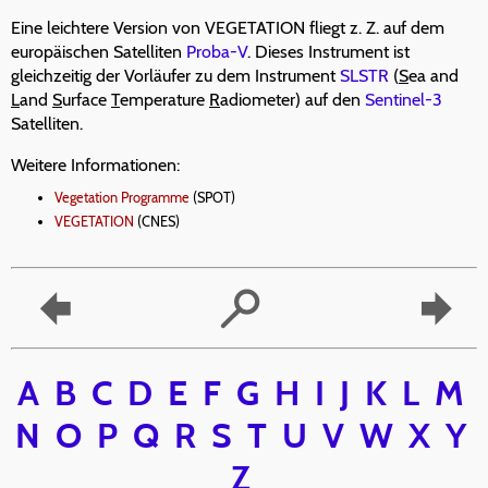
Eine leichtere Version von VEGETATION fliegt z. Z. auf dem
europäischen Satelliten
Proba-V
. Dieses Instrument ist
gleichzeitig der Vorläufer zu dem Instrument
SLSTR
(
S
ea and
L
and
S
urface
T
emperature
R
adiometer) auf den
Sentinel-3
Satelliten.
Weitere Informationen:
Vegetation Programme
(SPOT)
VEGETATION
(CNES)
A
B
C
D
E
F
G
H
I
J
K
L
M
N
O
P
Q
R
S
T
U
V
W
X
Y
Z