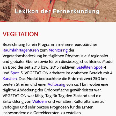
VEGETATION
Bezeichnung für ein Programm mehrerer europäischer
Raumfahrtagenturen
zum
Monitoring
der
Vegetationsbedeckung im täglichen Rhythmus auf regionaler
und globaler Ebene sowie für ein diesbezügliches kleines Modul
an Bord der seit 2013 bzw. 2015 inaktiven
Satelliten
Spot
-4
und
Spot
-5. VEGETATION arbeitete im optischen Bereich mit 4
Kanälen
. Das Modul beobachtete die Erde mit zwei 250 km
breiten Streifen und einer
Auflösung
von ca. 1 km, wobei eine
tägliche Abdeckung der Erdoberfläche gewährleistet war.
VEGETATION war fähig, Tag für Tag den Zustand und die
Entwicklung von
Wäldern
und vor allem Kulturpflanzen zu
verfolgen und sehr präzise Prognosen für die Ernten,
insbesondere die Getreideernten zu erstellen.