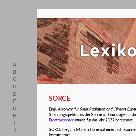
A
B
C
D
E
SORCE
F
G
Engl. Akronym für
S
olar
R
adiation and
Cl
imate
E
xpe
Strahlungsspektrums der Sonne als Grundlage für di
H
Erdatmosphäre
wurde für das Jahr 2032 berechnet.
I
J
SORCE fliegt in 645 km Höhe auf einer nicht-son
Instrumente: