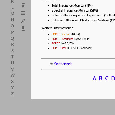
K
Total Irradiance Monitor (TIM)
L
Spectral Irradiance Monitor (SIM)
M
Solar Stellar Comparison Experiment (SOLS
N
Extreme Ultraviolet Photometer System (XP
O
Weitere Informationen:
P
SORCE Brochure
(NASA)
Q
SORCE - Startseite
(NASA, LASP)
R
SORCE
(NASA, EO)
SORCE Profil
(CEOS EO Handbook)
S
T
U
Sonnenzeit
V
W
A
B
C
X
Y
Z