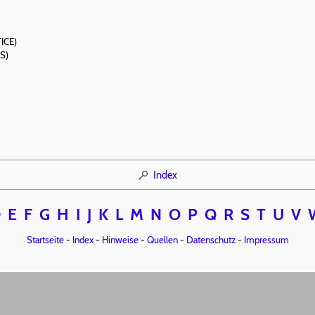
TICE)
S)
Index
D
E
F
G
H
I
J
K
L
M
N
O
P
Q
R
S
T
U
V
Startseite
-
Index
-
Hinweise
-
Quellen
-
Datenschutz
-
Impressum