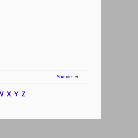
Sounder
W
X
Y
Z