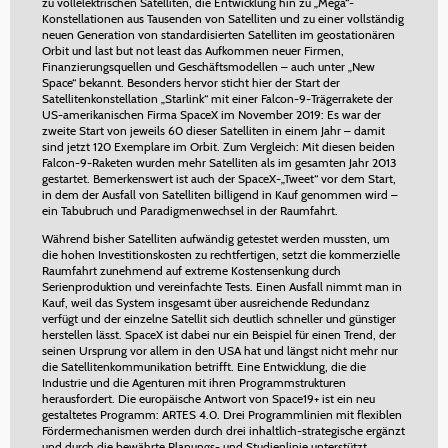
zu vollelektrischen Satelliten, die Entwicklung hin zu „Mega“-
Konstellationen aus Tausenden von Satelliten und zu einer vollständig
neuen Generation von standardisierten Satelliten im geostationären
Orbit und last but not least das Aufkommen neuer Firmen,
Finanzierungsquellen und Geschäftsmodellen – auch unter „New
Space“ bekannt. Besonders hervor sticht hier der Start der
Satellitenkonstellation „Starlink“ mit einer Falcon-9-Trägerrakete der
US-amerikanischen Firma SpaceX im November 2019: Es war der
zweite Start von jeweils 60 dieser Satelliten in einem Jahr – damit
sind jetzt 120 Exemplare im Orbit. Zum Vergleich: Mit diesen beiden
Falcon-9-Raketen wurden mehr Satelliten als im gesamten Jahr 2013
gestartet. Bemerkenswert ist auch der SpaceX-„Tweet“ vor dem Start,
in dem der Ausfall von Satelliten billigend in Kauf genommen wird –
ein Tabubruch und Paradigmenwechsel in der Raumfahrt.
Während bisher Satelliten aufwändig getestet werden mussten, um
die hohen Investitionskosten zu rechtfertigen, setzt die kommerzielle
Raumfahrt zunehmend auf extreme Kostensenkung durch
Serienproduktion und vereinfachte Tests. Einen Ausfall nimmt man in
Kauf, weil das System insgesamt über ausreichende Redundanz
verfügt und der einzelne Satellit sich deutlich schneller und günstiger
herstellen lässt. SpaceX ist dabei nur ein Beispiel für einen Trend, der
seinen Ursprung vor allem in den USA hat und längst nicht mehr nur
die Satellitenkommunikation betrifft. Eine Entwicklung, die die
Industrie und die Agenturen mit ihren Programmstrukturen
herausfordert. Die europäische Antwort von Space19+ ist ein neu
gestaltetes Programm: ARTES 4.0. Drei Programmlinien mit flexiblen
Fördermechanismen werden durch drei inhaltlich-strategische ergänzt
und durch die bewährte Planungs- und Studienlinie unterstützt.