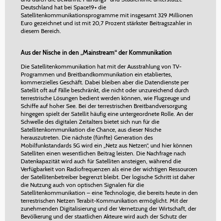
Deutschland hat bei Space19+ die
Satellitenkommunikationsprogramme mit insgesamt 329 Millionen
Euro gezeichnet und ist mit 20,7 Prozent stärkster Beitragszahler in
diesem Bereich.
Aus der Nische in den „Mainstream“ der Kommunikation
Die Satellitenkommunikation hat mit der Ausstrahlung von TV-
Programmen und Breitbandkommunikation ein etabliertes,
kommerzielles Geschäft. Dabei bleiben aber die Datendienste per
Satellit oft auf Fälle beschränkt, die nicht oder unzureichend durch
terrestrische Lösungen bedient werden können, wie Flugzeuge und
Schiffe auf hoher See. Bei der terrestrischen Breitbandversorgung
hingegen spielt der Satellit häufig eine untergeordnete Rolle. An der
Schwelle des digitalen Zeitalters bietet sich nun für die
Satellitenkommunikation die Chance, aus dieser Nische
herauszutreten. Die nächste (fünfte) Generation des
Mobilfunkstandards 5G wird ein „Netz aus Netzen“, und hier können
Satelliten einen wesentlichen Beitrag leisten. Die Nachfrage nach
Datenkapazität wird auch für Satelliten ansteigen, während die
Verfügbarkeit von Radiofrequenzen als eine der wichtigen Ressourcen
der Satellitenbetreiber begrenzt bleibt. Der logische Schritt ist daher
die Nutzung auch von optischen Signalen für die
Satellitenkommunikation – eine Technologie, die bereits heute in den
terrestrischen Netzen Terabit-Kommunikation ermöglicht. Mit der
zunehmenden Digitalisierung und der Vernetzung der Wirtschaft, der
Bevölkerung und der staatlichen Akteure wird auch der Schutz der