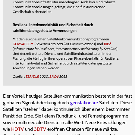
Kommunikationsinfrastruktur unabdingbar. Auch hier sind robuste
Kommunikationslösungen gefragt, die eine funktionierende
Gesellschaft sicherstellen.
Resilienz, Interkonnektivität und Sicherheit durch
satellitendatengestützte Anwendungen
Mit den europäischen Satellitenkommunikationsprogrammen
GOVSATCOM
(
Governmental Satellite Communications
) und
IRIS²
(
Infrastructure for Resilience, Interconnectivity and Security by Satellite
)
sind derzeit weitere Dienste und Satelliteninfrastrukturen in der
Planung, die künftig in ihrer operativen Phase ebenfalls für Resilienz,
Interkonnektivität und Sicherheit durch satellitendatengestützte
Anwendungen stehen werden.
Quellen:
ESA/DLR
2020,
BMDV
2025
Der Vorteil heutiger Satellitenkommunikation besteht in der fast
globalen Signalabdeckung durch
geostationäre
Satelliten. Diese
Satelliten "stehen" dabei kontinuierlich über einem bestimmten
Punkt der Erde. Sie liefern Rundfunk- und Fernsehprogramme
sowie multimediale Dienste in alle Welt. Neue Entwicklungen
wie
HDTV
und
3DTV
eröffnen Chancen für neue Märkte.