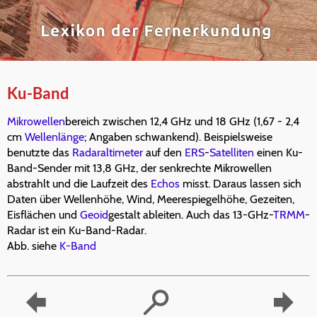
Ku-Band
Mikrowellen
bereich zwischen 12,4 GHz und 18 GHz (1,67 - 2,4
cm
Wellenlänge
; Angaben schwankend). Beispielsweise
benutzte das
Radaraltimeter
auf den
ERS
-
Satelliten
einen Ku-
Band-Sender mit 13,8 GHz, der senkrechte Mikrowellen
abstrahlt und die Laufzeit des
Echos
misst. Daraus lassen sich
Daten über Wellenhöhe, Wind, Meerespiegelhöhe, Gezeiten,
Eisflächen und
Geoid
gestalt ableiten. Auch das 13-GHz-
TRMM
-
Radar ist ein Ku-Band-Radar.
Abb. siehe
K-Band