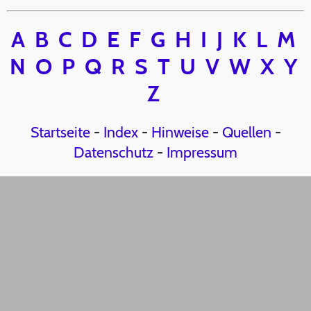
A
B
C
D
E
F
G
H
I
J
K
L
M
N
O
P
Q
R
S
T
U
V
W
X
Y
Z
Startseite
-
Index
-
Hinweise
-
Quellen
-
Datenschutz
-
Impressum