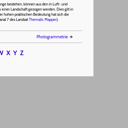
ge bestehen, können aus den in Luft- und
 einer Landschaft gezogen werden. Dies gilt in
r hohen praktischen Bedeutung hat sich die
 Kanal 7 des Landsat
Thematic Mapper
).
Photogrammetrie
W
X
Y
Z