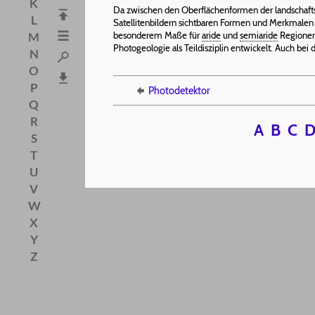
K
Da zwischen den Oberflächenformen der landschaf
L
Satellitenbildern sichtbaren Formen und Merkmalen 
M
besonderem Maße für
aride
und
semiaride
Regionen,
Photogeologie als Teildisziplin entwickelt. Auch bei
N
O
P
Photodetektor
Q
R
A
B
C
S
T
U
V
W
X
Y
Z