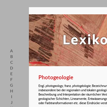
A
B
C
D
E
Photogeologie
F
G
Engl.
photogeology
, franz.
photogéologie
; Bezeichnu
insbesondere bei der regionalen und lokalen geologi
H
Beschreibung und Interpretation der räumlichen Verä
I
geologischer Schichten, Lineamente, Entwässerungs
J
oder Farbtransformationen etc. diese Eindrücke verst