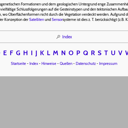
tsgenetischen Formationen und dem geologischen Untergrund enge Zusammenhän
vielfältige Schlussfolgerungen auf die Gesteinstypen und den tektonischen Aufbau
 wo Oberflächenformen nicht durch die Vegetation verdeckt werden. Aufgrund de
 der Konzeption der
Satelliten
und
Sensor
systeme ist dies z. T. berücksichtigt (z.B.
Index
D
E
F
G
H
I
J
K
L
M
N
O
P
Q
R
S
T
U
V
Startseite
-
Index
-
Hinweise
-
Quellen
-
Datenschutz
-
Impressum