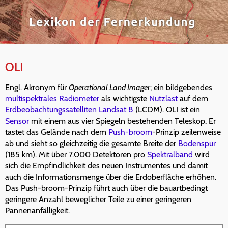
OLI
Engl. Akronym für
O
perational
L
and
I
mager
; ein bildgebendes
multispektrales
Radiometer
als wichtigste
Nutzlast
auf dem
Erdbeobachtungssatelliten
Landsat 8
(LCDM). OLI ist ein
Sensor
mit einem aus vier Spiegeln bestehenden Teleskop. Er
tastet das Gelände nach dem
Push-broom
-Prinzip zeilenweise
ab und sieht so gleichzeitig die gesamte Breite der
Bodenspur
(185 km). Mit über 7.000 Detektoren pro
Spektralband
wird
sich die Empfindlichkeit des neuen Instrumentes und damit
auch die Informationsmenge über die Erdoberfläche erhöhen.
Das Push-broom-Prinzip führt auch über die bauartbedingt
geringere Anzahl beweglicher Teile zu einer geringeren
Pannenanfälligkeit.