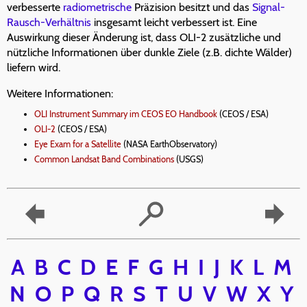
verbesserte
radiometrische
Präzision besitzt und das
Signal-
Rausch-Verhältnis
insgesamt leicht verbessert ist. Eine
Auswirkung dieser Änderung ist, dass OLI-2 zusätzliche und
nützliche Informationen über dunkle Ziele (z.B. dichte Wälder)
liefern wird.
Weitere Informationen:
OLI Instrument Summary im CEOS EO Handbook
(CEOS / ESA)
OLI-2
(CEOS / ESA)
Eye Exam for a Satellite
(NASA EarthObservatory)
Common Landsat Band Combinations
(USGS)
A
B
C
D
E
F
G
H
I
J
K
L
M
N
O
P
Q
R
S
T
U
V
W
X
Y