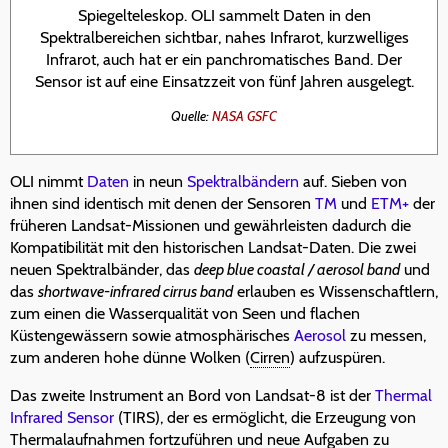
Spiegelteleskop. OLI sammelt Daten in den
Spektralbereichen sichtbar, nahes Infrarot, kurzwelliges
Infrarot, auch hat er ein panchromatisches Band. Der
Sensor ist auf eine Einsatzzeit von fünf Jahren ausgelegt.
Quelle:
NASA GSFC
OLI nimmt
Daten
in neun
Spektralbändern
auf. Sieben von
ihnen sind identisch mit denen der Sensoren
TM
und
ETM+
der
früheren Landsat-Missionen und gewährleisten dadurch die
Kompatibilität mit den historischen Landsat-Daten. Die zwei
neuen Spektralbänder, das
deep blue coastal / aerosol band
und
das
shortwave-infrared cirrus band
erlauben es Wissenschaftlern,
zum einen die Wasserqualität von Seen und flachen
Küstengewässern sowie atmosphärisches
Aerosol
zu messen,
zum anderen hohe dünne Wolken (
Cirren
) aufzuspüren.
Das zweite Instrument an Bord von Landsat-8 ist der
Thermal
Infrared Sensor
(TIRS), der es ermöglicht, die Erzeugung von
Thermalaufnahmen fortzuführen und neue Aufgaben zu