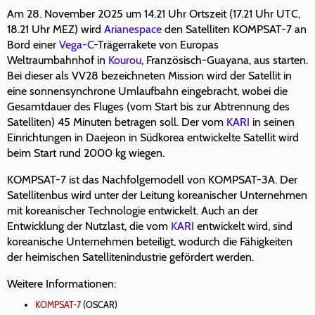
Am 28. November 2025 um 14.21 Uhr Ortszeit (17.21 Uhr UTC,
18.21 Uhr MEZ) wird
Arianespace
den Satelliten KOMPSAT-7 an
Bord einer
Vega-C
-Trägerrakete von Europas
Weltraumbahnhof in
Kourou
, Französisch-Guayana, aus starten.
Bei dieser als VV28 bezeichneten Mission wird der Satellit in
eine sonnensynchrone Umlaufbahn eingebracht, wobei die
Gesamtdauer des Fluges (vom Start bis zur Abtrennung des
Satelliten) 45 Minuten betragen soll. Der vom
KARI
in seinen
Einrichtungen in Daejeon in Südkorea entwickelte Satellit wird
beim Start rund 2000 kg wiegen.
KOMPSAT-7 ist das Nachfolgemodell von KOMPSAT-3A. Der
Satellitenbus wird unter der Leitung koreanischer Unternehmen
mit koreanischer Technologie entwickelt. Auch an der
Entwicklung der Nutzlast, die vom
KARI
entwickelt wird, sind
koreanische Unternehmen beteiligt, wodurch die Fähigkeiten
der heimischen Satellitenindustrie gefördert werden.
Weitere Informationen:
KOMPSAT-7
(OSCAR)