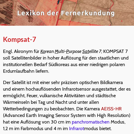
Kompsat-7
Engl. Akronym für
Ko
rean
M
ulti-
P
urpose
Sat
ellite 7;
KOMPSAT 7
soll Satellitenbilder in hoher Auflösung für den staatlichen und
institutionellen Bedarf Südkoreas aus einer niedrigen polaren
Erdumlaufbahn liefern.
Der Satellit ist mit einer sehr präzisen optischen Bildkamera
und einem hochauflösenden Infrarotsensor ausgestattet, der es
ermöglicht, Feuer, vulkanische Aktivitäten und städtische
Wärmeinseln bei Tag und Nacht und unter allen
Wetterbedingungen zu beobachten. Die Kamera
AEISS-HR
(Advanced Earth Imaging Sensor System with High Resolution)
hat eine Auflösung von 30 cm im
panchromatischen
Modus,
1,2 m im Farbmodus und 4 m im
Infrarot
modus bietet.