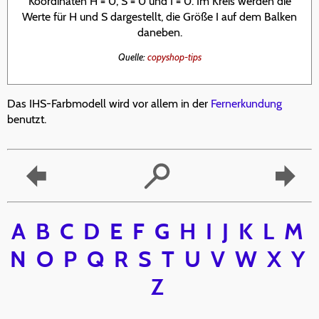
Koordinaten H = 0, S = 0 und I = 0. Im Kreis werden die
Werte für H und S dargestellt, die Größe I auf dem Balken
daneben.
Quelle:
copyshop-tips
Das IHS-Farbmodell wird vor allem in der
Fernerkundung
benutzt.
A
B
C
D
E
F
G
H
I
J
K
L
M
N
O
P
Q
R
S
T
U
V
W
X
Y
Z