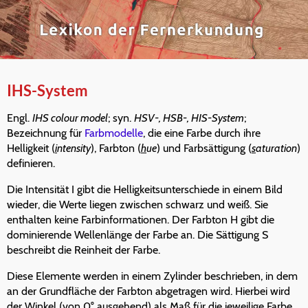
IHS-System
Engl.
IHS colour model
; syn.
HSV-, HSB-, HIS-System
;
Bezeichnung für
Farbmodelle
, die eine Farbe durch ihre
Helligkeit (
i
ntensity
), Farbton (
h
ue
) und Farbsättigung (
s
aturation
)
definieren.
Die Intensität I gibt die Helligkeitsunterschiede in einem Bild
wieder, die Werte liegen zwischen schwarz und weiß. Sie
enthalten keine Farbinformationen. Der Farbton H gibt die
dominierende Wellenlänge der Farbe an. Die Sättigung S
beschreibt die Reinheit der Farbe.
Diese Elemente werden in einem Zylinder beschrieben, in dem
an der Grundfläche der Farbton abgetragen wird. Hierbei wird
der Winkel (von 0° ausgehend) als Maß für die jeweilige Farbe