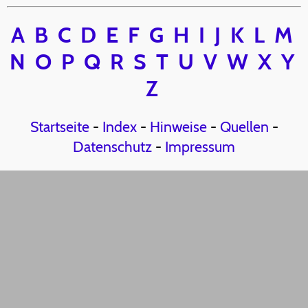
A
B
C
D
E
F
G
H
I
J
K
L
M
N
O
P
Q
R
S
T
U
V
W
X
Y
Z
Startseite
-
Index
-
Hinweise
-
Quellen
-
Datenschutz
-
Impressum