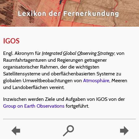
IGOS
Engl. Akronym für
I
ntegrated
G
lobal
O
bserving
S
trategy
; von
Raumfahrtagenturen und Regierungen getragener
organisatorischer Rahmen, der die wichtigsten
Satellitensysteme und oberflächenbasierten Systeme zu
globalen Umweltbeobachtungen von
Atmosphäre
, Meeren
und Landoberflächen vereint.
Inzwischen werden Ziele und Aufgaben von IGOS von der
Group on Earth Observations
fortgeführt.