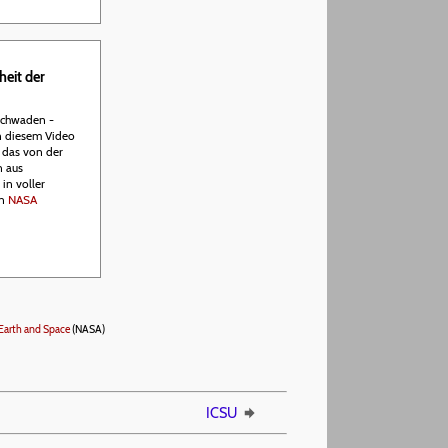
heit der
tschwaden -
in diesem Video
 das von der
n aus
in voller
en
NASA
Earth and Space
(NASA)
ICSU