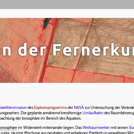
Satellitenmission
des
Explorerprogramms
der
NASA
zur Untersuchung der Verände
9 vorgesehen. Die geplante annähernd kreisförmige
Umlaufbahn
des Raumfahrzeugs
obachtung der Ionosphäre im Bereich des Äquators.
Ionosphäre
im Widerstreit miteinander liegen: Das
Weltraumwetter
mit seinen
So
als ruhig, da eine Mischung aus neutralen und geladenen Partikeln in gewaltigen