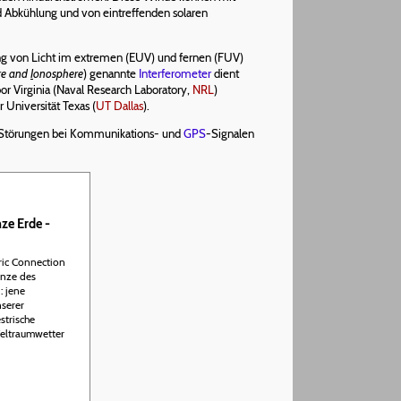
nd Abkühlung und von eintreffenden solaren
g von Licht im extremen (EUV) und fernen (FUV)
re and
I
onosphere
) genannte
Interferometer
dient
 Virginia (Naval Research Laboratory,
NRL
)
r Universität Texas (
UT Dallas
).
en Störungen bei Kommunikations- und
GPS
-Signalen
ze Erde -
ric Connection
enze des
: jene
serer
strische
eltraumwetter