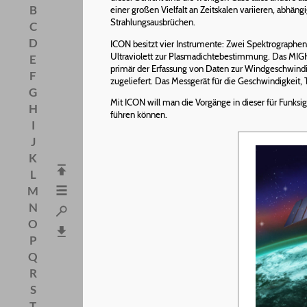
B
einer großen Vielfalt an Zeitskalen variieren, abhä
Strahlungsausbrüchen.
C
D
ICON besitzt vier Instrumente: Zwei Spektrographen
Ultraviolett zur Plasmadichtebestimmung. Das MIGH
E
primär der Erfassung von Daten zur Windgeschwindi
F
zugeliefert. Das Messgerät für die Geschwindigkeit,
G
Mit ICON will man die Vorgänge in dieser für Funks
H
führen können.
I
J
K
L
M
N
O
P
Q
R
S
T