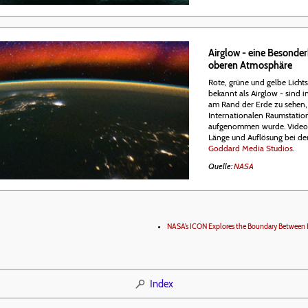
Airglow - eine Besonder
oberen Atmosphäre
Rote, grüne und gelbe Lich
bekannt als Airglow - sind 
am Rand der Erde zu sehen,
Internationalen Raumstatio
aufgenommen wurde. Video 
Länge und Auflösung bei d
Goddard Media Studios
.
Quelle:
NASA
NASA’s ICON Explores the Boundary Between 
Index