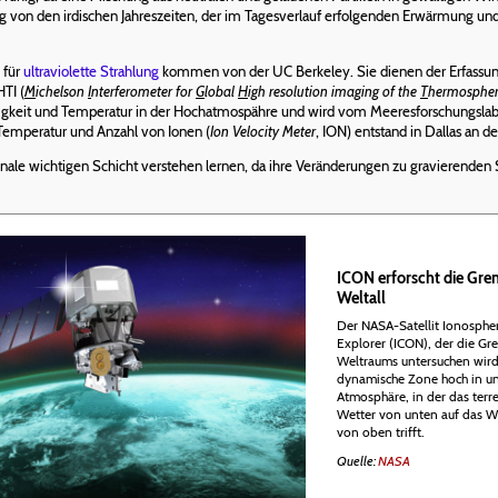
ngig von den irdischen Jahreszeiten, der im Tagesverlauf erfolgenden Erwärmung u
 für
ultraviolette Strahlung
kommen von der UC Berkeley. Sie dienen der Erfassun
TI (
M
ichelson
I
nterferometer for
G
lobal
H
igh resolution imaging of the
T
hermosphe
gkeit und Temperatur in der Hochatmospähre und wird vom Meeresforschungslabor
 Temperatur und Anzahl von Ionen (
Ion Velocity Meter
, ION) entstand in Dallas an de
ignale wichtigen Schicht verstehen lernen, da ihre Veränderungen zu gravierend
ICON erforscht die Gren
Weltall
Der NASA-Satellit Ionosphe
Explorer (ICON), der die Gr
Weltraums untersuchen wird
dynamische Zone hoch in un
Atmosphäre, in der das terre
Wetter von unten auf das W
von oben trifft.
Quelle:
NASA