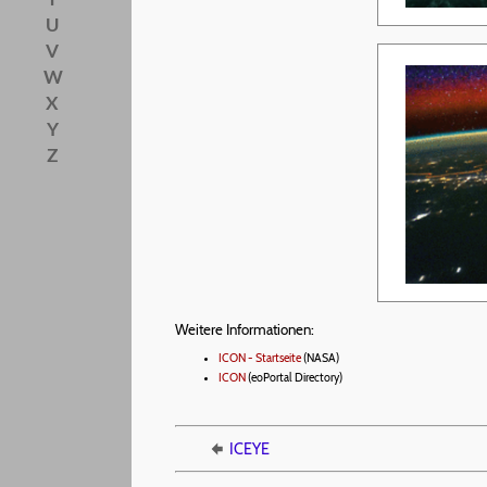
U
V
W
X
Y
Z
Weitere Informationen:
ICON - Startseite
(NASA)
ICON
(eoPortal Directory)
ICEYE