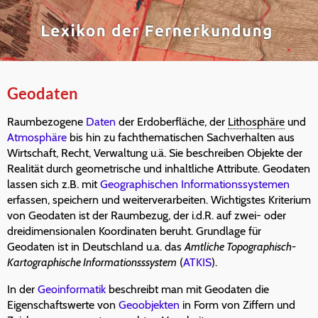
Geodaten
Raumbezogene
Daten
der Erdoberfläche, der
Lithosphäre
und
Atmosphäre
bis hin zu fachthematischen Sachverhalten aus
Wirtschaft, Recht, Verwaltung u.ä. Sie beschreiben Objekte der
Realität durch geometrische und inhaltliche Attribute. Geodaten
lassen sich z.B. mit
Geographischen Informationssystemen
erfassen, speichern und weiterverarbeiten. Wichtigstes Kriterium
von Geodaten ist der Raumbezug, der i.d.R. auf zwei- oder
dreidimensionalen Koordinaten beruht. Grundlage für
Geodaten ist in Deutschland u.a. das
Amtliche Topographisch-
Kartographische Informationsssystem
(
ATKIS
).
In der
Geoinformatik
beschreibt man mit Geodaten die
Eigenschaftswerte von
Geoobjekten
in Form von Ziffern und