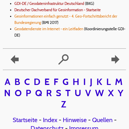
GDI-DE / Geodateninfrastruktur Deutschland
(BKG)
Deutscher Dachverband für Geoinformation - Startseite
Geoinformationen einfach genutzt - 4. Geo-Fortschrittsbericht der
Bundesregierung
(BMI 2017)
Geodatendienste im Internet - ein Leitfaden
(Koordinierungsstelle GDI-
DE)
A
B
C
D
E
F
G
H
I
J
K
L
M
N
O
P
Q
R
S
T
U
V
W
X
Y
Z
Startseite
-
Index
-
Hinweise
-
Quellen
-
Datenschutz
-
Impressum