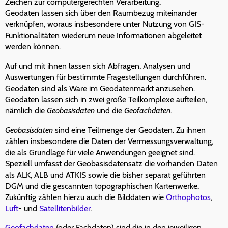
Zeichen zur computergerechten Verarbeitung.
Geodaten lassen sich über den Raumbezug miteinander
verknüpfen, woraus insbesondere unter Nutzung von GIS-
Funktionalitäten wiederum neue Informationen abgeleitet
werden können.
Auf und mit ihnen lassen sich Abfragen, Analysen und
Auswertungen für bestimmte Fragestellungen durchführen.
Geodaten sind als Ware im Geodatenmarkt anzusehen.
Geodaten lassen sich in zwei große Teilkomplexe aufteilen,
nämlich die
Geobasisdaten
und die
Geofachdaten
.
Geobasisdaten
sind eine Teilmenge der Geodaten. Zu ihnen
zählen insbesondere die Daten der Vermessungsverwaltung,
die als Grundlage für viele Anwendungen geeignet sind.
Speziell umfasst der Geobasisdatensatz die vorhanden Daten
als ALK, ALB und ATKIS sowie die bisher separat geführten
DGM und die gescannten topographischen Kartenwerke.
Zukünftig zählen hierzu auch die Bilddaten wie
Orthophotos
,
Luft
- und
Satellitenbilder
.
Geofachdaten
(oder Fachdaten) sind die in den jeweiligen