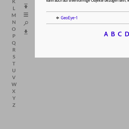
kann auch auf linienförmige Objekte bezogen sein, 
K
L
M
GeoEye-1
N
O
A
B
C
P
Q
R
S
T
U
V
W
X
Y
Z