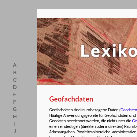
A
B
C
D
E
Geofachdaten
F
G
Geofachdaten sind raumbezogene Daten (
Geodaten
Häufige Anwendungsgebiete für Geofachdaten sind E
H
Geodaten bezeichnet werden, die nicht unter die
Ge
I
einen eindeutigen (direkten oder indirekten) Raumb
J
Adressangaben, Postleitzahlbereiche, administrativ