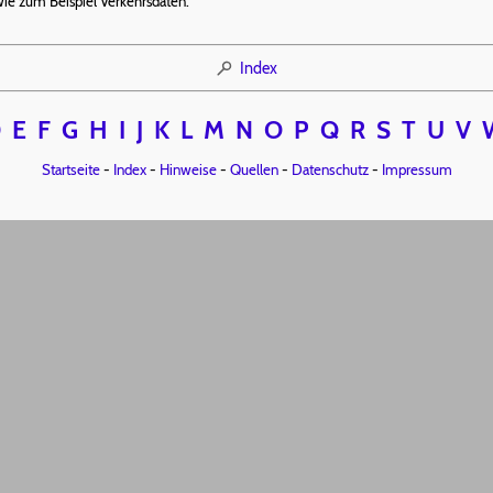
wie zum Beispiel Verkehrsdaten.
Index
D
E
F
G
H
I
J
K
L
M
N
O
P
Q
R
S
T
U
V
Startseite
-
Index
-
Hinweise
-
Quellen
-
Datenschutz
-
Impressum