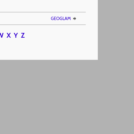
GEOGLAM
W
X
Y
Z