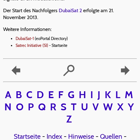
Der Start des Nachfolgers
DubaiSat 2
erfolgte am 21.
November 2013.
Weitere Informationen:
DubaiSat-1
(eoPortal Directory)
Satrec Initiative (SI)
- Startseite
A
B
C
D
E
F
G
H
I
J
K
L
M
N
O
P
Q
R
S
T
U
V
W
X
Y
Z
Startseite
-
Index
-
Hinweise
-
Quellen
-