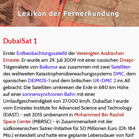
DubaiSat 1
Erster
Erdbeobachtungssatellit
der
Vereinigten Arabischen
Emirate
. Er wurde am 29. Juli 2009 mit einer russischen
Dnepr
-
Trägerrakete von
Baikonur
aus zusammen mit zwei
Satelliten
des weltweiten Katastrophenüberwachungssystems
DMC
, dem
spanischen
DEIMOS-1
und dem britischen
UK-DMC 2
ins All
gebracht. Die Satelliten umkreisen die Erde in 680 km Höhe
auf einer
sonnensynchronen Bahn
mit einer
Umlaufgeschwindigkeit von 27.000 km/h. DubaiSat 1 wurde
vom Emirates Institute for Advanced Science and Technology
(EIAST) - seit 2015 umbenannt in
Mohammed Bin Rashid
Space Center
(MBRSC) - in Zusammenarbeit mit der
südkoreanischen Satrec-Initiative für 50 Millionen Euro (Dh 184
Mio.) entwickelt und hatte eine geplante Lebensdauer von fünf