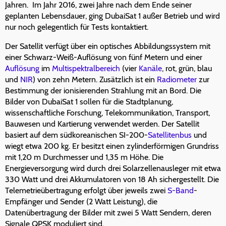
Jahren. Im Jahr 2016, zwei Jahre nach dem Ende seiner
geplanten Lebensdauer, ging DubaiSat 1 außer Betrieb und wird
nur noch gelegentlich für Tests kontaktiert.
Der Satellit verfügt über ein optisches Abbildungssystem mit
einer Schwarz-Weiß-Auflösung von fünf Metern und einer
Auflösung
im
Multispektralbereich
(vier
Kanäle
, rot, grün, blau
und
NIR
) von zehn Metern. Zusätzlich ist ein
Radiometer
zur
Bestimmung der ionisierenden Strahlung mit an Bord. Die
Bilder von DubaiSat 1 sollen für die Stadtplanung,
wissenschaftliche Forschung, Telekommunikation, Transport,
Bauwesen und Kartierung verwendet werden. Der Satellit
basiert auf dem südkoreanischen SI-200-
Satellitenbus
und
wiegt etwa 200 kg. Er besitzt einen zylinderförmigen Grundriss
mit 1,20 m Durchmesser und 1,35 m Höhe. Die
Energieversorgung wird durch drei Solarzellenausleger mit etwa
330 Watt und drei Akkumulatoren von 18 Ah sichergestellt. Die
Telemetrieübertragung erfolgt über jeweils zwei
S-Band
-
Empfänger und Sender (2 Watt Leistung), die
Datenübertragung der Bilder mit zwei 5 Watt Sendern, deren
Signale QPSK moduliert sind.