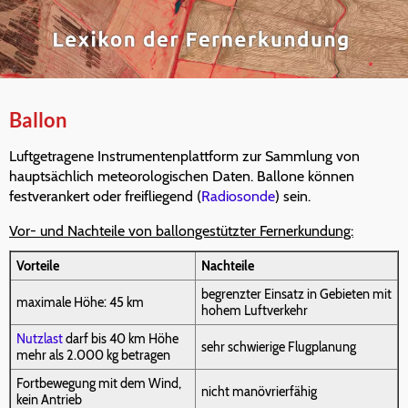
Ballon
Luftgetragene Instrumentenplattform zur Sammlung von
hauptsächlich meteorologischen Daten. Ballone können
festverankert oder freifliegend (
Radiosonde
) sein.
Vor- und Nachteile von ballongestützter Fernerkundung:
Vorteile
Nachteile
begrenzter Einsatz in Gebieten mit
maximale Höhe: 45 km
hohem Luftverkehr
Nutzlast
darf bis 40 km Höhe
sehr schwierige Flugplanung
mehr als 2.000 kg betragen
Fortbewegung mit dem Wind,
nicht manövrierfähig
kein Antrieb