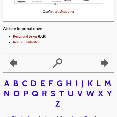
Quelle:
rexusbexus.net
Weitere Informationen:
Rexus und Bexus
(DLR)
Rexus - Startseite
A
B
C
D
E
F
G
H
I
J
K
L
M
N
O
P
Q
R
S
T
U
V
W
X
Y
Z