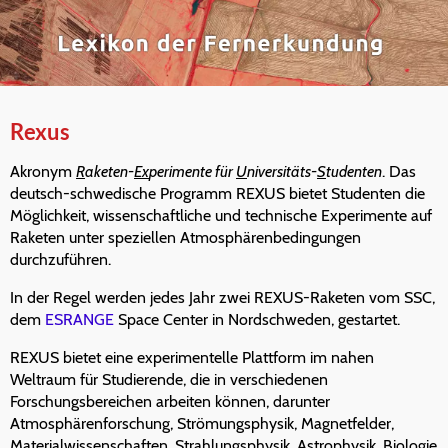
Rexus
Akronym
R
aketen-
Ex
perimente für
U
niversitäts-
S
tudenten
. Das
deutsch-schwedische Programm REXUS bietet Studenten die
Möglichkeit, wissenschaftliche und technische Experimente auf
Raketen unter speziellen Atmosphärenbedingungen
durchzuführen.
In der Regel werden jedes Jahr zwei REXUS-Raketen vom SSC,
dem
ESRANGE
Space Center in Nordschweden, gestartet.
REXUS bietet eine experimentelle Plattform im nahen
Weltraum für Studierende, die in verschiedenen
Forschungsbereichen arbeiten können, darunter
Atmosphärenforschung, Strömungsphysik, Magnetfelder,
Materialwissenschaften, Strahlungsphysik, Astrophysik, Biologie