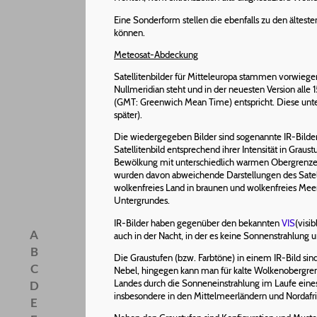
Eine Sonderform stellen die ebenfalls zu den älte
können.
Meteosat-Abdeckung
Satellitenbilder für Mitteleuropa stammen vorwieg
Nullmeridian steht und in der neuesten Version alle 1
(GMT: Greenwich Mean Time) entspricht. Diese unters
später).
Die wiedergegeben Bilder sind sogenannte IR-Bilder
Satellitenbild entsprechend ihrer Intensität in Grau
Bewölkung mit unterschiedlich warmen Obergrenzen
wurden davon abweichende Darstellungen des Satellit
wolkenfreies Land in braunen und wolkenfreies Meer
Untergrundes.
IR-Bilder haben gegenüber den bekannten
VIS
(visi
A
auch in der Nacht, in der es keine Sonnenstrahlung 
B
Die Graustufen (bzw. Farbtöne) in einem IR-Bild si
C
Nebel, hingegen kann man für kalte Wolkenobergre
Landes durch die Sonneneinstrahlung im Laufe eine
D
insbesondere in den Mittelmeerländern und Nordafrik
E