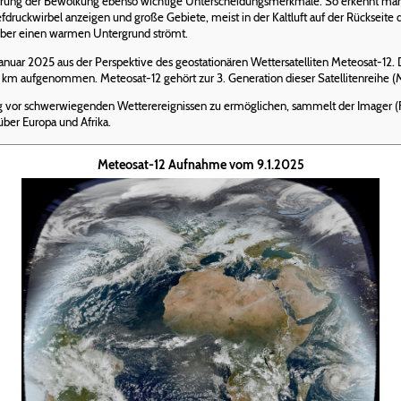
erung der Bewölkung ebenso wichtige Unterscheidungsmerkmale. So erkennt man 
fdruckwirbel anzeigen und große Gebiete, meist in der Kaltluft auf der Rückseite 
ft über einen warmen Untergrund strömt.
nuar 2025 aus der Perspektive des geostationären Wettersatelliten Meteosat-12.
 km aufgenommen. Meteosat-12 gehört zur 3. Generation dieser Satellitenreihe
 vor schwerwiegenden Wetterereignissen zu ermöglichen, sammelt der Imager (FC
ber Europa und Afrika.
Meteosat-12 Aufnahme vom 9.1.2025