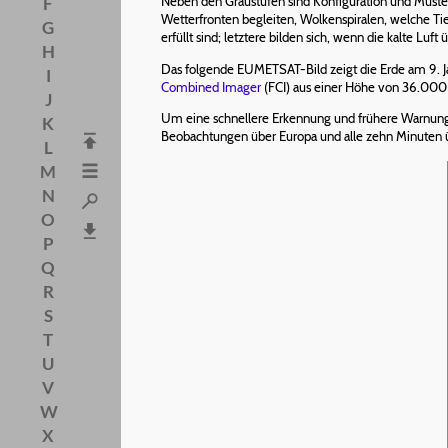
Neben den Graustufen sind Konfiguration und Must
F
Wetterfronten begleiten, Wolkenspiralen, welche Tie
G
erfüllt sind; letztere bilden sich, wenn die kalte Lu
H
Das folgende EUMETSAT-Bild zeigt die Erde am 9. Ja
I
Combined Imager
(FCI) aus einer Höhe von 36.000
J
Um eine schnellere Erkennung und frühere Warnung
K
Beobachtungen über Europa und alle zehn Minuten ü
L
M
N
O
P
Q
R
S
T
U
V
W
X