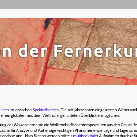
lliten
im optischen
Spektralbereich
. Die seit Jahrzehnten eingesetzten Wettersatel
e einen globalen, aus dem Weltraum gerichteten Überblick ermöglichen.
erung der Wolkenelemente die Wolkenoberflächentemperaturen aus den Graustuf
olche für Analyse und Vorhersage wichtigen Phänomene wie Lage und Eigenschaf
enanalyse und -klassifikation werden mittels
multispektraler
Aufnahmen durchgefüh