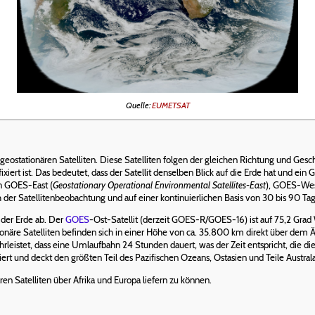
Quelle:
EUMETSAT
eostationären Satelliten. Diese Satelliten folgen der gleichen Richtung und Gesch
fixiert ist. Das bedeutet, dass der Satellit denselben Blick auf die Erde hat und e
en GOES-East (
Geostationary Operational Environmental Satellites-East
), GOES-West
der Satellitenbeobachtung und auf einer kontinuierlichen Basis von 30 bis 90 Ta
 der Erde ab. Der
GOES
-Ost-Satellit (derzeit GOES-R/GOES-16) ist auf 75,2 Grad
onäre Satelliten befinden sich in einer Höhe von ca. 35.800 km direkt über dem Ä
rleistet, dass eine Umlaufbahn 24 Stunden dauert, was der Zeit entspricht, die d
triert und deckt den größten Teil des Pazifischen Ozeans, Ostasien und Teile Austral
ren Satelliten über Afrika und Europa liefern zu können.