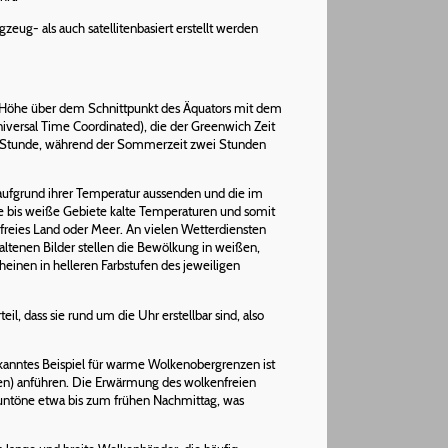
gzeug- als auch satellitenbasiert erstellt werden
m Höhe über dem Schnittpunkt des Äquators mit dem
(Universal Time Coordinated), die der Greenwich Zeit
eine Stunde, während der Sommerzeit zwei Stunden
n aufgrund ihrer Temperatur aussenden und die im
raue bis weiße Gebiete kalte Temperaturen und somit
reies Land oder Meer. An vielen Wetterdiensten
altenen Bilder stellen die Bewölkung in weißen,
einen in helleren Farbstufen des jeweiligen
il, dass sie rund um die Uhr erstellbar sind, also
kanntes Beispiel für warme Wolkenobergrenzen ist
en) anführen. Die Erwärmung des wolkenfreien
auntöne etwa bis zum frühen Nachmittag, was