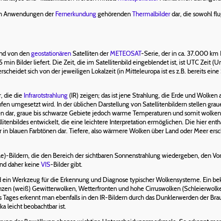
sten Anwendungen der
Fernerkundung
gehörenden
Thermalbilder
dar, die sowohl flu
end von den
geostationären
Satelliten der
METEOSAT
-Serie, der in ca. 37.000 k
5 min Bilder liefert. Die Zeit, die im Satellitenbild eingeblendet ist, ist UTC Zeit 
cheidet sich von der jeweiligen Lokalzeit (in Mitteleuropa ist es z.B. bereits 
, die die
Infrarotstrahlung
(IR) zeigen; das ist jene Strahlung, die Erde und Wolke
stufen umgesetzt wird. In der üblichen Darstellung von Satellitenbildern stellen g
 dar, graue bis schwarze Gebiete jedoch warme Temperaturen und somit wolkenf
enbildes entwickelt, die eine leichtere Interpretation ermöglichen. Die hier enth
 in blauen Farbtönen dar. Tiefere, also wärmere Wolken über Land oder Meer ersch
ble)-Bildern, die den Bereich der sichtbaren Sonnenstrahlung wiedergeben, den Vorte
und daher keine
VIS
-Bilder gibt.
nd ein Werkzeug für die Erkennung und Diagnose typischer Wolkensysteme. Ein be
nzen (weiß) Gewitterwolken, Wetterfronten und hohe Cirruswolken (Schleierwolk
s Tages erkennt man ebenfalls in den IR-Bildern durch das Dunklerwerden der Br
a leicht beobachtbar ist.