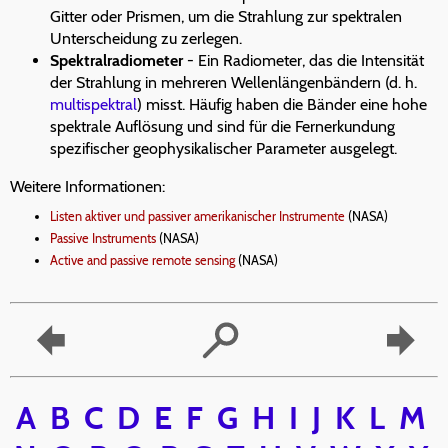
Gitter oder Prismen, um die Strahlung zur spektralen
Unterscheidung zu zerlegen.
Spektralradiometer
- Ein Radiometer, das die Intensität
der Strahlung in mehreren Wellenlängenbändern (d. h.
multispektral
) misst. Häufig haben die Bänder eine hohe
spektrale Auflösung und sind für die Fernerkundung
spezifischer geophysikalischer Parameter ausgelegt.
Weitere Informationen:
Listen aktiver und passiver amerikanischer Instrumente
(NASA)
Passive Instruments
(NASA)
Active and passive remote sensing
(NASA)
A
B
C
D
E
F
G
H
I
J
K
L
M