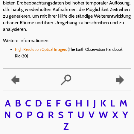
bieten Erdbeobachtungsdaten bei hoher temporaler Auflösung,
d.h. häufig wiederholten Aufnahmen, die Möglichkeit Zeitreihen
zu generieren, um mit ihrer Hilfe die ständige Weiterentwicklung
urbaner Räume und ihrer Umgebung zu beschreiben und zu
analysieren.
Weitere Informationen:
High Resolution Optical Imagers
(The Earth Observation Handbook
Rio+20)
A
B
C
D
E
F
G
H
I
J
K
L
M
N
O
P
Q
R
S
T
U
V
W
X
Y
Z