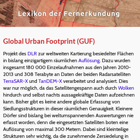
Global Urban Footprint (GUF)
Projekt des
DLR
zur weltweiten Kartierung besiedelter Flächen
in bislang einzigartigem räumlichen
Auflösung
. Dazu wurden
insgesamt 180 000 Einzelaufnahmen aus den Jahren 2010-
2013 und 308 Terabyte an Daten der beiden Radarsatelliten
TerraSAR-X
und
TanDEM-X
verarbeitet und analysiert. Dies
war nur möglich, da das Satellitengespann auch durch
Wolken
hindurch und selbst nachts aussagekräftige Daten aufzeichnen
kann. Bisher gibt es keine andere globale Erfassung von
Siedlungsstrukturen in dieser räumlichen Genauigkeit. Kleinere
Dörfer sind bislang bei weltumspannenden Auswertungen nie
erfasst worden, denn die eingesetzten Satelliten boten eine
Auflösung von maximal 300 Metern. Dabei sind kleinteilige
Strukturen sehr wichtig, da die zunehmende Zersiedelung in