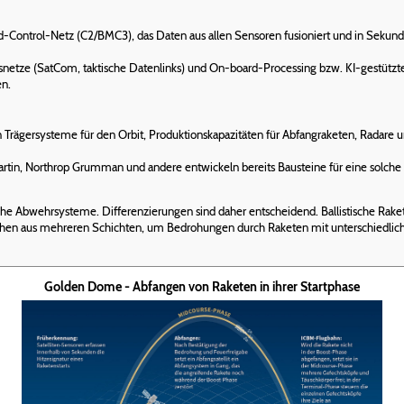
ontrol-Netz (C2/BMC3), das Daten aus allen Sensoren fusioniert und in Sekunden
etze (SatCom, taktische Datenlinks) und On-board-Processing bzw. KI-gestützte 
en.
n Trägersysteme für den Orbit, Produktionskapazitäten für Abfangraketen, Radare u
in, Northrop Grumman und andere entwickeln bereits Bausteine für eine solche 
he Abwehrsysteme. Differenzierungen sind daher entscheidend. Ballistische Raket
ehen aus mehreren Schichten, um Bedrohungen durch Raketen mit unterschiedlich
Golden Dome - Abfangen von Raketen in ihrer Startphase