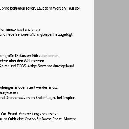
n Dome beitragen sollen. Laut dem Weißen Haus soll
Terminalphase) angreifen.
rt und neue Sensoren/Abfangkörper hinzugefügt
er große Distanzen früh zu erkennen.
ondere über den Weltmeeren.
l-Gleiter und FOBS-artige Systeme durchgehend
drohungen modernisiert werden muss.
 vorgesehen.
 und Drohnensalven im Endanflug zu bekämpfen.
nd On-Board-Verarbeitung voraussetzt.
ln im Orbit eine Option für Boost-Phase-Abwehr