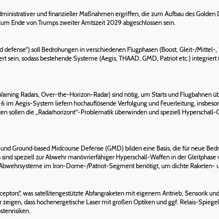
 administrativer und finanzieller Maßnahmen ergriffen, die zum Aufbau des Golde
s zum Ende von Trumps zweiter Amtszeit 2029 abgeschlossen sein.
 defense“) soll Bedrohungen in verschiedenen Flugphasen (Boost, Gleit-/Mittel-, 
riert sein, sodass bestehende Systeme (Aegis, THAAD, GMD, Patriot etc.) integrie
arning Radars, Over-the-Horizon-Radar) sind nötig, um Starts und Flugbahnen üb
 im Aegis-System liefern hochauflösende Verfolgung und Feuerleitung, insbes
iten sollen die „Radarhorizont“-Problematik überwinden und speziell Hyperschal
und Ground‑based Midcourse Defense (GMD) bilden eine Basis, die für neue Be
s sind speziell zur Abwehr manövrierfähiger Hyperschall-Waffen in der Gleitphase
n-Abwehrsysteme im Iron-Dome-/Patriot-Segment benötigt, um dichte Raketen-
rceptors“, was satellitengestützte Abfangraketen mit eigenem Antrieb, Sensorik u
 zeigen, dass hochenergetische Laser mit großen Optiken und ggf. Relais-Spiege
tenrisiken.