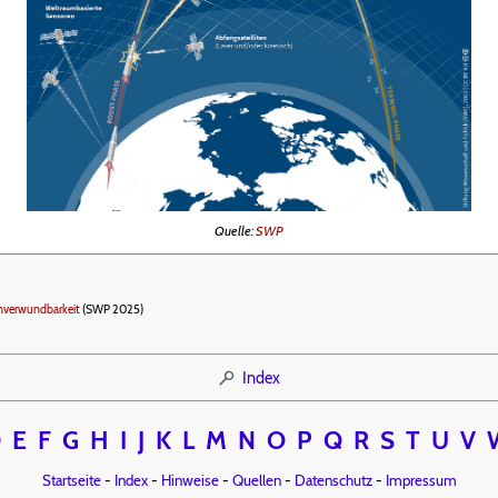
Quelle:
SWP
Unverwundbarkeit
(SWP 2025)
Index
D
E
F
G
H
I
J
K
L
M
N
O
P
Q
R
S
T
U
V
Startseite
-
Index
-
Hinweise
-
Quellen
-
Datenschutz
-
Impressum