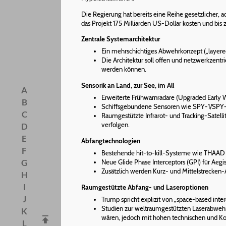
Die Regierung hat bereits eine Reihe gesetzlicher,
das Projekt 175 Milliarden US-Dollar kosten und bi
Zentrale Systemarchitektur
Ein mehrschichtiges Abwehrkonzept („layered
Die Architektur soll offen und netzwerkzent
werden können.
Sensorik an Land, zur See, im All
A
Erweiterte Frühwarnradare (Upgraded Early W
B
Schiffsgebundene Sensoren wie SPY-1/SPY-6
C
Raumgestützte Infrarot- und Tracking-Satell
verfolgen.
D
E
Abfangtechnologien
F
Bestehende hit-to-kill-Systeme wie THAAD 
G
Neue Glide Phase Interceptors (GPI) für Aegi
Zusätzlich werden Kurz- und Mittelstrecke
H
I
Raumgestützte Abfang- und Laseroptionen
J
Trump spricht explizit von „space-based inte
Studien zur weltraumgestützten Laserabwehr
K
wären, jedoch mit hohen technischen und Kos
L