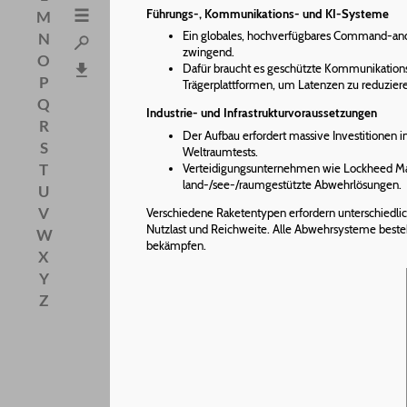
Führungs-, Kommunikations- und KI-Systeme
M
Ein globales, hochverfügbares Command-and-C
N
zwingend.
O
Dafür braucht es geschützte Kommunikationsn
P
Trägerplattformen, um Latenzen zu reduzier
Q
Industrie- und Infrastrukturvoraussetzungen
R
Der Aufbau erfordert massive Investitionen i
S
Weltraumtests.
T
Verteidigungsunternehmen wie Lockheed Mart
land-/see-/raumgestützte Abwehrlösungen.
U
V
Verschiedene Raketentypen erfordern unterschiedlic
Nutzlast und Reichweite. Alle Abwehrsysteme best
W
bekämpfen.
X
Y
Z