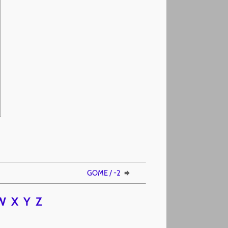
GOME / -2
W
X
Y
Z