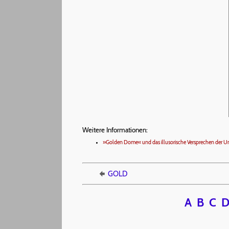
Weitere Informationen:
»Golden Dome« und das illusorische Versprechen der 
GOLD
A
B
C