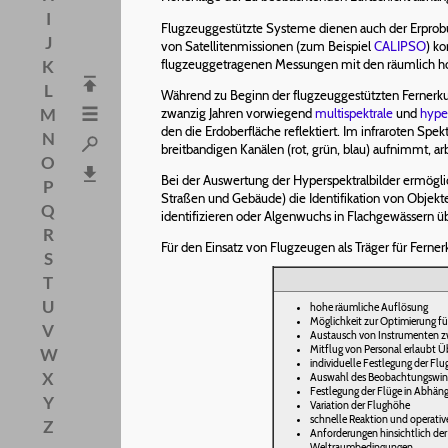
I
Flugzeuggestützte Systeme dienen auch der Erprobu
J
von Satellitenmissionen (zum Beispiel
CALIPSO
) k
flugzeuggetragenen Messungen mit den räumlich hoc
K
L
Während zu Beginn der flugzeuggestützten Fernerkun
M
zwanzig Jahren vorwiegend
multispektrale
und
hype
den die Erdoberfläche reflektiert. Im infraroten Spek
N
breitbandigen Kanälen (rot, grün, blau) aufnimmt, 
O
Bei der Auswertung der Hyperspektralbilder ermögl
P
Straßen und Gebäude) die Identifikation von Objekte
Q
identifizieren oder Algenwuchs in Flachgewässern üb
R
Für den Einsatz von Flugzeugen als Träger für Fern
S
T
U
hohe räumliche Auflösung
Möglichkeit zur Optimierung fü
V
Austausch von Instrumenten zw
Mitflug von Personal erlaubt 
W
individuelle Festlegung der Flu
X
Auswahl des Beobachtungswink
Festlegung der Flüge in Abhän
Y
Variation der Flughöhe
schnelle Reaktion und operativ
Z
Anforderungen hinsichtlich der 
Weltraumbedingungen