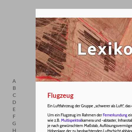
A
B
Flugzeug
C
D
Ein Luftfahrzeug der Gruppe „schwerer als Luft“, da
E
Um ein Flugzeug im Rahmen der
Fernerkundung
ei
F
wie z.B.
Multispektral
kamera und -abtaster, Infrarota
G
je nach gewünschtem Maßstab, Auflösungsvermöge
H
Höhenlage der zu beobachtenden Luftschicht abhän