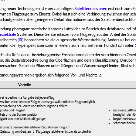
ng neuer Technologien, die bei zukünftigen
Satellitenmissionen
erst noch zum Ei
ommen Flugzeuge zum Einsatz. Dabei lässt sich eine Verbindung zwischen den sehr d
haufgelösten, aber geringeren Detailinformationen aus der Satellitenbeobachtun
dung photogrammetrische Kameras Luftbilder im Bereich des sichtbaren und infra
rspektrale
Systeme. Diese Geräte erfassen vom Flugzeug aus den Anteil der Sonn
tralbereich
(IR)
beobachten sie die ausgesandte Wärmestrahlung. Anders als bei der
arbeiten die Hyperspektralsensoren in vielen, zum Teil mehreren hundert schmalen
icht das Reflexions- beziehungsweise Emissionsverhalten der verschiedenen Oberf
n, die Zustandsbeschreibung der Oberflächen und deren Klassifizierung. Darüber h
erwachen. Selbst ob Pflanzen unter Dünger- und Wassermangel leiden, lässt sich so
erkundungssystemen ergeben sich folgende Vor- und Nachteile:
Vorteile
r eine bestimmte Aufgabe bei jedem Flug
ischen verschiedenen Flügen oder sogar während eines Fluges möglich
Überwachung der Geräte und Behebung von Fehlern
groute und Flugzeit
nationale Lufthoh
els und der Sonnenposition
bezüglich der H
gigkeit von den Wetterbedingungen
begrenzte Messze
sehr teuer bei hä
er Einsatz bei unvorhersehbaren Situationen möglich
Zulassung von Geräten für Flugzeuge leichter erfüllbar als solche für