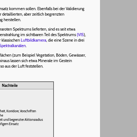
nsatz kommen sollen. Ebenfalls bei der Validierung
etaillierten, aber zeitlich begrenzten
g herstellen.
roten Spektrums lieferten, sind es seit etwa
enstrahlung im sichtbaren Teil des Spektrums
(VIS
),
 klassischen
Luftbildkamera
, die eine Szene in drei
Spektralkanälen
.
lächen (zum Beispiel Vegetation, Böden, Gewässer,
inaus lassen sich etwa Minerale im Gestein
 aus der Luft feststellen.
Nachteile
eit, Korridore, Vorschriften
öhe
it und begrenzter Aktionsradius
ufigem Einsatz