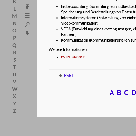
K
Erdbeobachtung (Sammlung von Erdbeobach
L
Speicherung und Bereitstellung von Daten fü
M
Informationssysteme (Entwicklung von einhe
N
Videokommunikation)
VEGA (Entwicklung eines kostengünstigen, ei
O
Partnern)
P
Kommunikation (Kommunikationsstellen zur Nu
Q
Weitere Informationen:
R
ESRIN - Startseite
S
T
U
ESRI
V
W
A
B
C
X
Y
Z