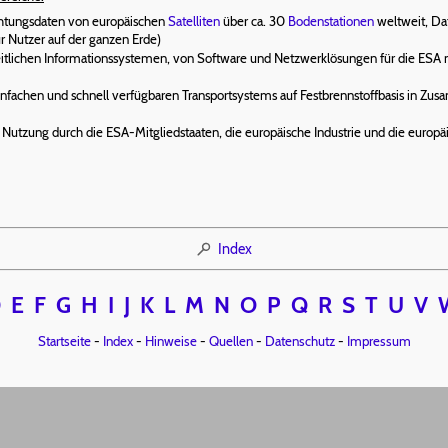
tungsdaten von europäischen
Satelliten
über ca. 30
Bodenstationen
weltweit, Da
r Nutzer auf der ganzen Erde)
itlichen Informationssystemen, von Software und Netzwerklösungen für die ESA m
nfachen und schnell verfügbaren Transportsystems auf Festbrennstoffbasis in Zus
tzung durch die ESA-Mitgliedstaaten, die europäische Industrie und die europäis
Index
D
E
F
G
H
I
J
K
L
M
N
O
P
Q
R
S
T
U
V
Startseite
-
Index
-
Hinweise
-
Quellen
-
Datenschutz
-
Impressum