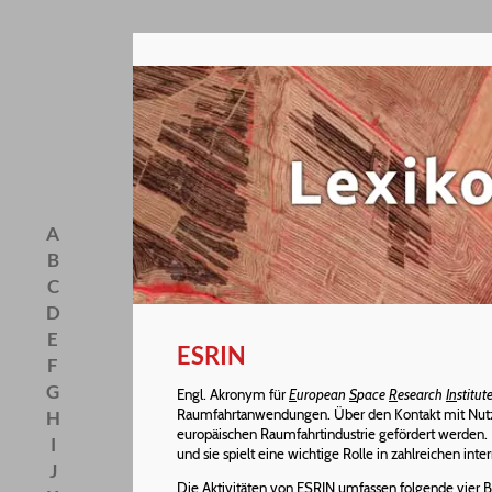
A
B
C
D
E
ESRIN
F
G
Engl. Akronym für
E
uropean
S
pace
R
esearch
In
stitut
Raumfahrtanwendungen. Über den Kontakt mit Nutze
H
europäischen Raumfahrtindustrie gefördert werden
I
und sie spielt eine wichtige Rolle in zahlreichen
J
Die Aktivitäten von ESRIN umfassen folgende vier B