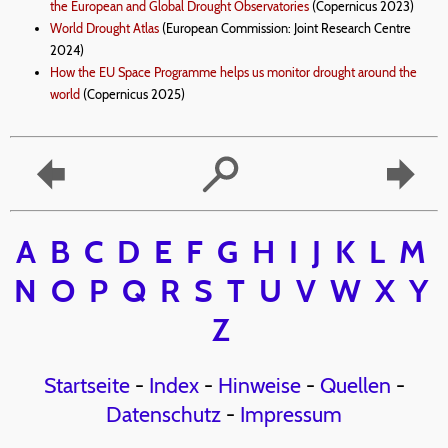
the European and Global Drought Observatories
(Copernicus 2023)
World Drought Atlas
(European Commission: Joint Research Centre
2024)
How the EU Space Programme helps us monitor drought around the
world
(Copernicus 2025)
A
B
C
D
E
F
G
H
I
J
K
L
M
N
O
P
Q
R
S
T
U
V
W
X
Y
Z
Startseite
-
Index
-
Hinweise
-
Quellen
-
Datenschutz
-
Impressum